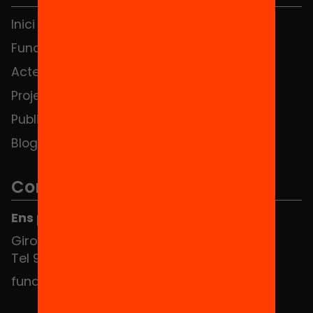
Inici
Notícies
Fundació
FAQS
Actes
Hub Social
Projectes
Contacte
Publicacions i vídeos
Blog
Contacte
Ens pots trobar al Hub Social
Girona 34, interior 08010 Barcelona
Tel 934 588 700
fundacio@equitat.org