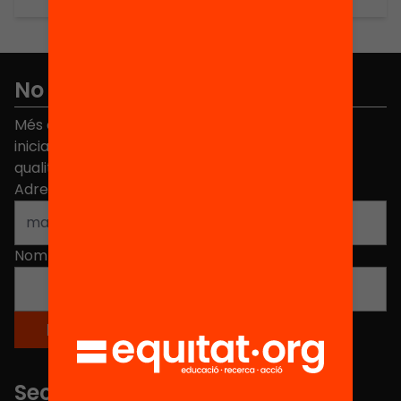
No et perdis res
Més de 40.000 persones ja han triat Equitat. Rep
iniciatives, propostes i projectes per millorar la
qualitat de l'educació a Catalunya.
Adreça electrònica
*
Nom
*
Seccions