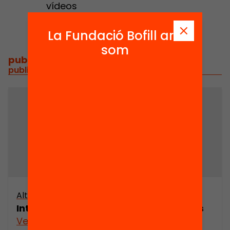
vídeos
La Fundació Bofill ara
som
publicacions i vídeos
/
publicacions i vídeos relacionats
Altres arxius
Introduciendo un grupo de personajes
Veure’n més