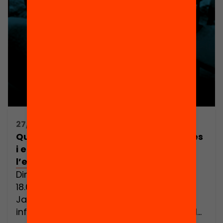
27/11/2012 12:15h - 12:15h
Quin paper juga el benestar als centres
i en el professorat en l’estat de
l’educació a Catalunya?
Dimarts 27 de novembre de 2012, a les
18.00h a l’Aula 1 del CCCB, la Fundació
Jaume Bofill va debatre a fons sobre la
influència del benestar als centres i en el