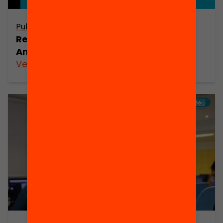
Publicació
Reptes de l’educació a Catalunya.
Anuari 2018
Veure’n més