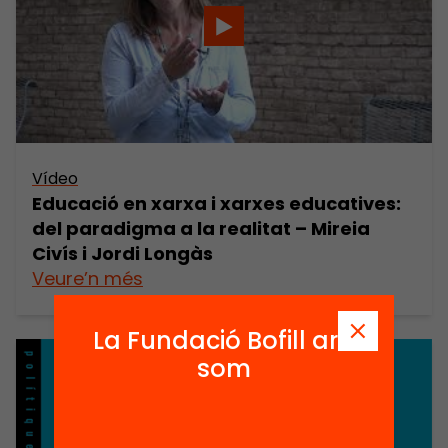
Vídeo
Educació en xarxa i xarxes educatives:
del paradigma a la realitat – Mireia
Civís i Jordi Longàs
Veure’n més
La Fundació Bofill ara
som