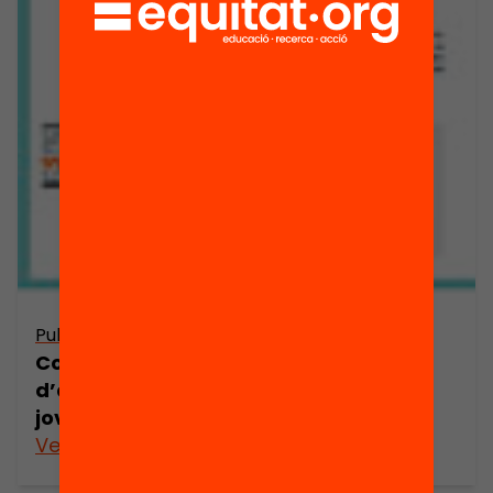
Publicació
Com podem millorar les oportunitats
d’aprenentatge dels nostres infants i
joves?
Veure’n més