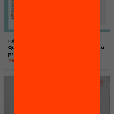
Publicació
Quina reflexió pedagògica podem fer a
propòsit dels resultats de PISA?
Veure’n més