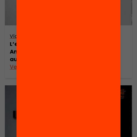
Vídeo
L’estat de l’educació a Catalunya.
Anuari 2011 explicat pels seus autors i
autores
Veure’n més