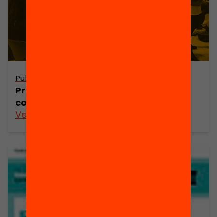
Publicació
Projectes d’innovació educativa
comunitària
Veure’n més