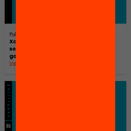
Publicació
Xarxes de corresponsabilitat
socioeducativa: un nou repte per a la
governança del sistema educatiu
Veure’n més