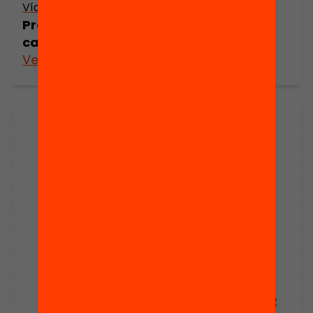
Vídeo
Projectes Educatius Comunitaris: el
capital social (Jordi Longás)
Veure’n més