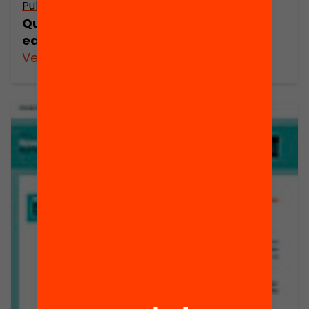
Publicació
Quines són les estratègies per a l’èxit
educatiu en temps de crisi?
Veure’n més