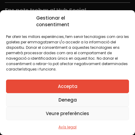
Ens pots trobar al Hub Social
Gestionar el
Girona 34, interior 08010 Barcelona
consentiment
Tel 934 588 700
fundacio@equitat.org
Per oferir les millors experiències, fem servir tecnologies com ara les
galetes per emmagatzemar i/o accedir a la informació del
dispositiu. Donar el consentiment a aquestes tecnologies ens
permetrà processar dades com ara el comportament de
Formem part de...
navegació o identificadors únics en aquest lloc. No donar el
consentiment o retirar-lo pot afectar negativament determinades
característiques i funcions.
Accepta
Denega
Veure preferències
Avís legal