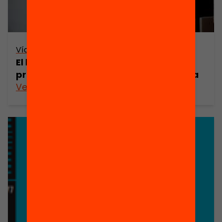
Vídeo
El benestar als centres i en el
professorat de l’educació a Catalunya
Veure’n més