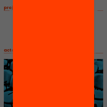
projectes
/
projectes relacionats
actes
/
actes relacionats