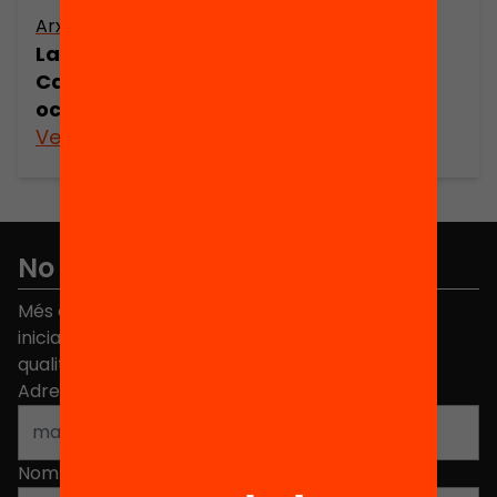
Arxiu
La indústria del gènere de punt a
Catalunya, 1891-1936. Canvi tècnic,
ocupació i mercat
Veure’n més
No et perdis res
Més de 40.000 persones ja han triat Equitat. Rep
iniciatives, propostes i projectes per millorar la
qualitat de l'educació a Catalunya.
Adreça electrònica
*
Nom
*