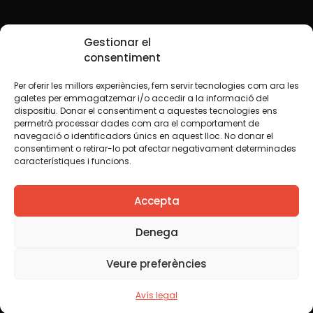
Xarxes Socials
Gestionar el
consentiment
Per oferir les millors experiències, fem servir tecnologies com ara les
TWT
YTB
IG
FB
IN
galetes per emmagatzemar i/o accedir a la informació del
dispositiu. Donar el consentiment a aquestes tecnologies ens
permetrà processar dades com ara el comportament de
navegació o identificadors únics en aquest lloc. No donar el
consentiment o retirar-lo pot afectar negativament determinades
Avís legal
Política de cookies
característiques i funcions.
Creiem que el coneixement s’ha de compartir. Per això
Accepta
fem servir una llicència Creative Commons, llevat que en
algun material indiquem el contrari. Us animem a copiar,
redistribuir, remesclar o transformar i crear els continguts
Denega
propis d’aquest web, per a qualsevol finalitat, inclosa la
comercial. Només us demanem que reconegueu
Veure preferències
l’autoria de la creació original.
Avís legal