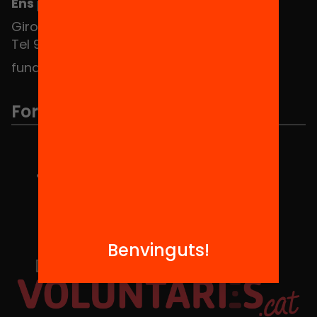
Ens pots trobar al Hub Social
Girona 34, interior 08010 Barcelona
Tel 934 588 700
fundacio@equitat.org
Formem part de...
Benvinguts!