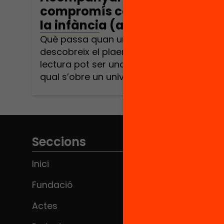
compromís comunitari amb
la infància (acte online)
Què passa quan un nen o una nena
descobreix el plaer de la lectura? La
lectura pot ser una porta darrere la
qual s’obre un univers de creativitat,
emocions i descobriments. La lectura
ens permet comprendre el món, a
nosaltres mateixos i a les persones que
ens envolten. Permet generar enllaços,
compartir experiències i també
Seccions
desenvolupar el […]
Inici
Fundació
Actes