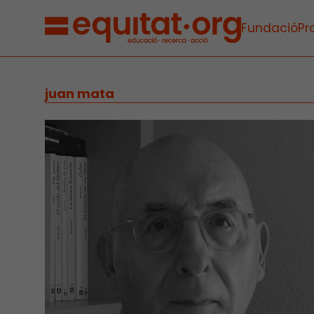
Fundació
Pr
juan mata