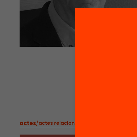
actes
/
actes relacionats