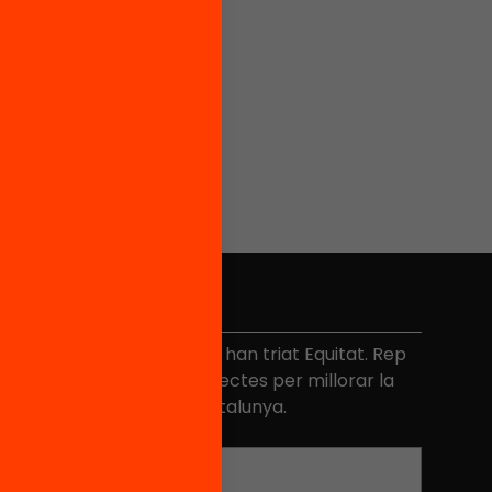
No et perdis res
és de 40.000 persones ja han triat Equitat. Rep
niciatives, propostes i projectes per millorar la
ualitat de l'educació a Catalunya.
Adreça electrònica
*