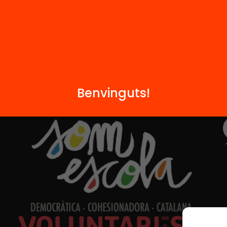
Contacte
Benvinguts!
Formem part de...