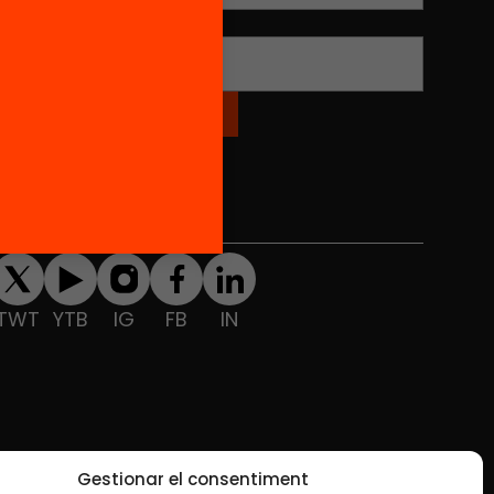
Nom
*
Xarxes Socials
TWT
YTB
IG
FB
IN
Gestionar el consentiment