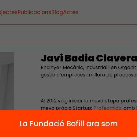
ojectes
Publicacions
Blog
Actes
Javi Badia Claver
Enginyer Mecànic, Industrial i en Organi
gestió d’empreses i millora de processos
Al 2012 vaig iniciar la meva etapa profes
meva pròpia Startup:
Profeamida
, amb 
dificultats d’aprenentatge. Uns anys més
La Fundació Bofill ara som
treballar com a professor de secundària
fins al dia d’avui. Durant aquests anys,