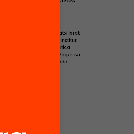
tica docent metodologies STEAM,
m a professor d’ESO i Batxillerat
 i Coordinador Digital a l’Institut
at a la Universitat Politècnica
l Departament d’Economia i Empresa.
un nou projecte com a formador i
tificial, la programació i el