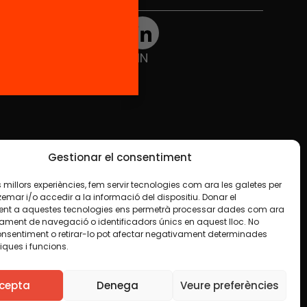
TWT
YTB
IG
FB
IN
Gestionar el consentiment
les millors experiències, fem servir tecnologies com ara les galetes per
ar i/o accedir a la informació del dispositiu. Donar el
nt a aquestes tecnologies ens permetrà processar dades com ara
ament de navegació o identificadors únics en aquest lloc. No
onsentiment o retirar-lo pot afectar negativament determinades
iques i funcions.
e en algun material indiquem el contrari. Us animem
finalitat, inclosa la comercial. Només us demanem que
cepta
Denega
Veure preferències