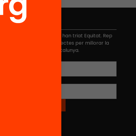
No et perdis res
és de 40.000 persones ja han triat Equitat. Rep
niciatives, propostes i projectes per millorar la
ualitat de l'educació a Catalunya.
Adreça electrònica
*
Nom
*
Xarxes Socials