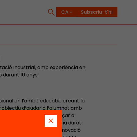
Subscriu-t'hi
a
tzació Industrial, amb experiència en
 durant 10 anys.
sional en l’àmbit educatiu, creant la
l’objectiu d’ajudar a l’alumnat amb
 tard, al 2015, vaig començar a
, aventura fascinant que ha durat
 sempre he apostat per la innovació