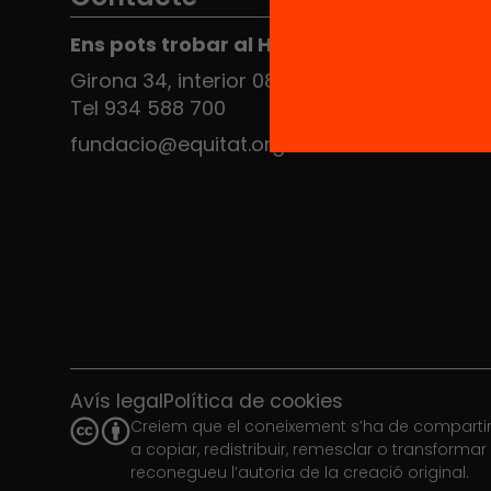
Ens pots trobar al Hub Social
Girona 34, interior 08010 Barcelona
Tel 934 588 700
fundacio@equitat.org
Avís legal
Política de cookies
Creiem que el coneixement s’ha de compartir.
a copiar, redistribuir, remesclar o transforma
reconegueu l’autoria de la creació original.