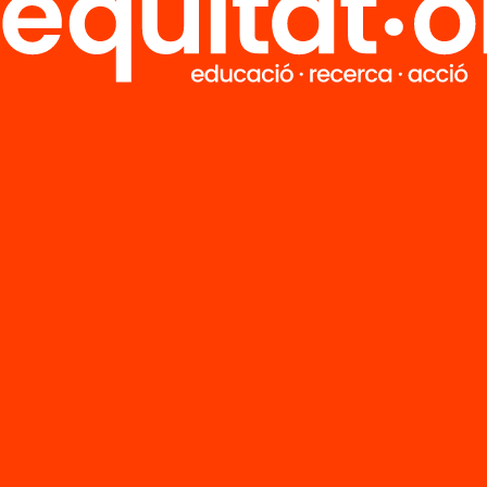
M
Notícies
i
FAQS
q
Hub Social
Contacte
Formem part de...