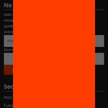
No et perdis res
Més de 40.000 persones ja han triat Equitat. Rep
iniciatives, propostes i projectes per millorar la
qualitat de l'educació a Catalunya.
Adreça electrònica
*
Nom
*
Seccions
Inici
Notícies
Fundació
FAQS