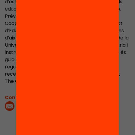
d’estat com a conseller en cap sobre estàndards
educatius al Departament d’Educació i Habilitats.
Prèviament va ser president del Consell de
Cooperació de Leicester City i degà de la Facultat
d’Educació de la Universitat de Nottingham. Abans
d’això també va ser tutor a l’Institut d’Educació de la
Universitat de Cambridge, professor de secundària i
instructor a l’Outward Bound Trust. David també és
guia internacional de muntanya i encara puja
regularment als Alps i a l’Himalaya. El seu llibre
recent Every School a Great School l’ha publicat
The Open University Press.
Contacta'm: