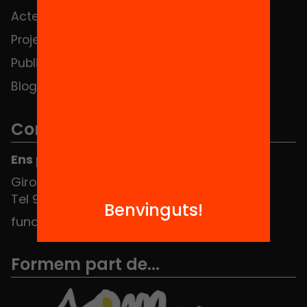
Actes
Hub Social
Projectes
Contacte
Publicacions i vídeos
Blog
Contacte
Ens pots trobar al Hub Social
Girona 34, interior 08010 Barcelona
Tel 934 588 700
Benvinguts!
fundacio@equitat.org
Formem part de...