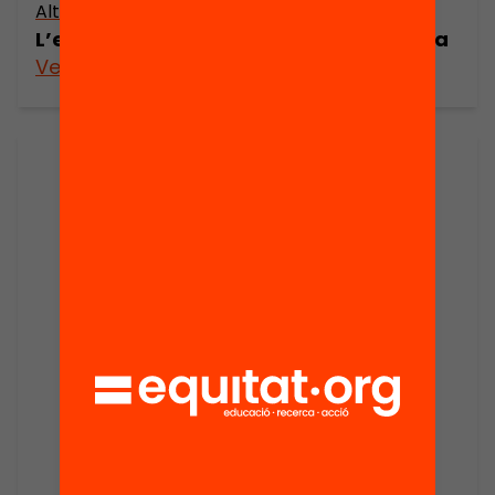
Altres arxius
L’emergència del lideratge del sistema
Veure’n més