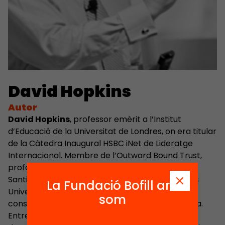
David Hopkins
Autor
David Hopkins
, professor emèrit a l’Institut
d’Educació de la Universitat de Londres, on era titular
de la Càtedra Inaugural HSBC iNet de Lideratge
Internacional. Membre de l’Outward Bound Trust,
professor convidat a la Universitat Catòlica de
Santiago, la Universitat Xinesa de Hong Kong i les
La Fundació Bofill ara
Universitats d’Edimburg, Melbourne i Gal·les, i
som
consultor internacional sobre reforma educativa.
Entre 2002 i 2005 va exercir en tres secretaries