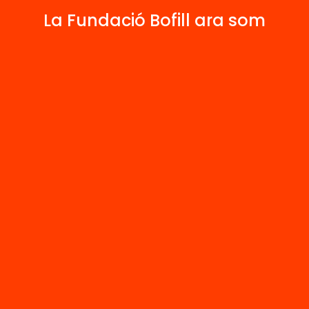
2
La Fundació Bofill ara som
Publicacions i vídeos
 relacionats