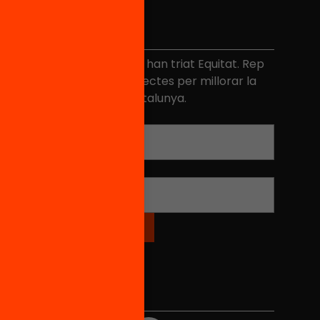
No et perdis res
és de 40.000 persones ja han triat Equitat. Rep
niciatives, propostes i projectes per millorar la
ualitat de l'educació a Catalunya.
Adreça electrònica
*
Nom
*
Xarxes Socials