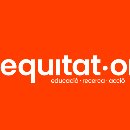
ció
tat de
ucació a
lunya. Anuari
6
’n més