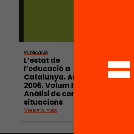
Publicació
Publica
L’estat de
L’es
l’educació a
l’ed
Catalunya. Anuari
Cata
2006. Volum II:
200
Anàlisi de context i
situacions
Veure’n més
Veure