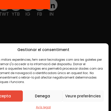
TWT
YTB
IG
FB
IN
Gestionar el consentiment
les millors experiències, fem servir tecnologies com ara les galetes per
ar i/o accedir a la informació del dispositiu. Donar el
nt a aquestes tecnologies ens permetrà processar dades com ara
ament de navegació o identificadors únics en aquest lloc. No
onsentiment o retirar-lo pot afectar negativament determinades
iques i funcions.
e en algun material indiquem el contrari. Us animem
finalitat, inclosa la comercial. Només us demanem que
cepta
Denega
Veure preferències
Avís legal