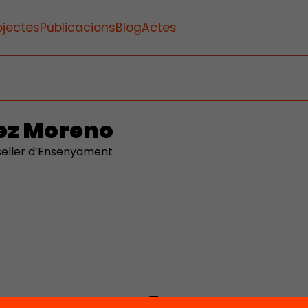
ojectes
Publicacions
Blog
Actes
ez Moreno
seller d’Ensenyament