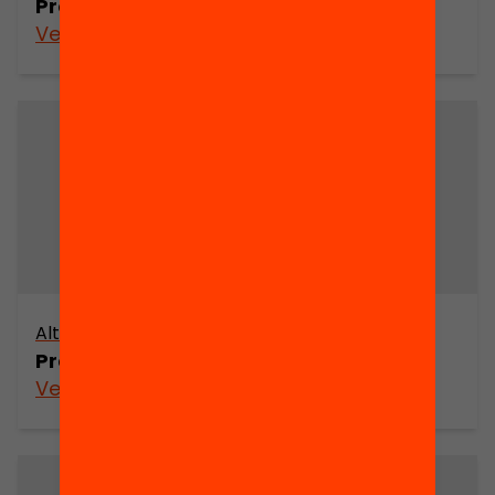
Projecte Linguapax (part 4)
Veure’n més
Altres arxius
Projecte Linguapax (part 3)
Veure’n més