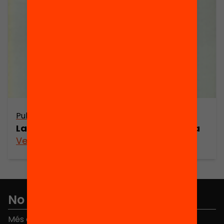
Publicació
La Comunitat Europea i la nova Europa
Veure’n més
No et perdis res
Més de 40.000 persones ja han triat Equitat. Rep