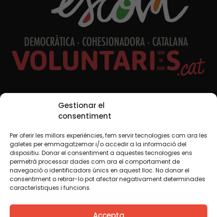
Xarxes Socials
Gestionar el
consentiment
Per oferir les millors experiències, fem servir tecnologies com ara les
TWT
YTB
IG
FB
IN
galetes per emmagatzemar i/o accedir a la informació del
dispositiu. Donar el consentiment a aquestes tecnologies ens
permetrà processar dades com ara el comportament de
navegació o identificadors únics en aquest lloc. No donar el
consentiment o retirar-lo pot afectar negativament determinades
Avís legal
Política de cookies
característiques i funcions.
Creiem que el coneixement s’ha de compartir. Per això
Accepta
fem servir una llicència Creative Commons, llevat que en