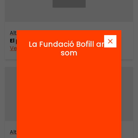
Altres arxius
El projecte Linguapax (part 2)
La Fundació Bofill ara
Veure’n més
som
Altres arxius