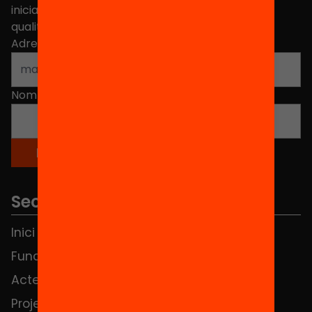
iniciatives, propostes i projectes per millorar la
qualitat de l'educació a Catalunya.
Adreça electrònica
*
Nom
*
Seccions
Inici
Notícies
Fundació
FAQS
Actes
Hub Social
Projectes
Contacte