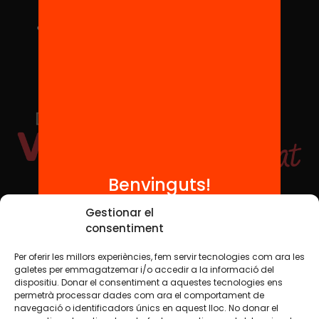
Benvinguts!
Xarxes Socials
Gestionar el
consentiment
Per oferir les millors experiències, fem servir tecnologies com ara les
TWT
YTB
IG
FB
IN
galetes per emmagatzemar i/o accedir a la informació del
dispositiu. Donar el consentiment a aquestes tecnologies ens
permetrà processar dades com ara el comportament de
navegació o identificadors únics en aquest lloc. No donar el