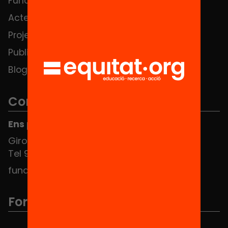
Fundació
FAQS
Actes
Hub Social
Projectes
Contacte
Publicacions i vídeos
Blog
Contacte
Ens pots trobar al Hub Social
Girona 34, interior 08010 Barcelona
Tel 934 588 700
fundacio@equitat.org
Formem part de...