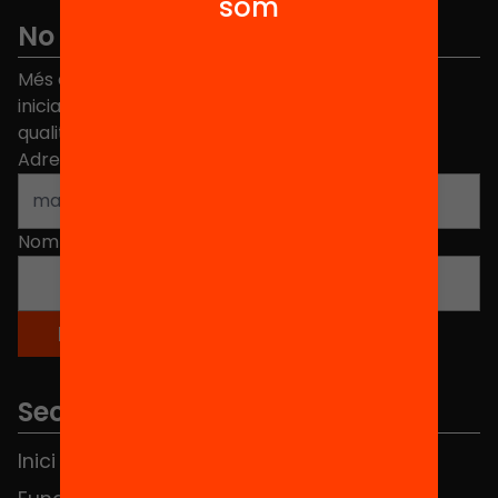
som
No et perdis res
Més de 40.000 persones ja han triat Equitat. Rep
iniciatives, propostes i projectes per millorar la
qualitat de l'educació a Catalunya.
Adreça electrònica
*
Nom
*
Seccions
Inici
Notícies