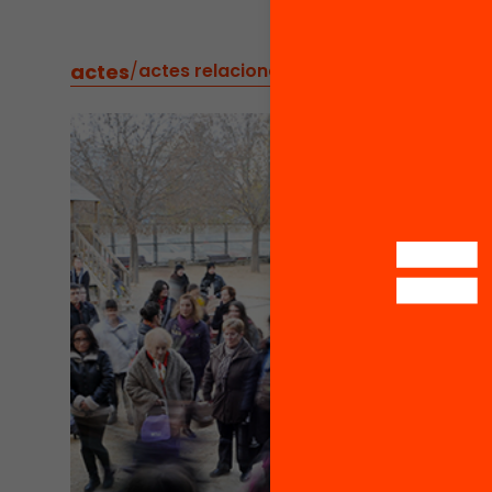
actes
/
actes relacionats