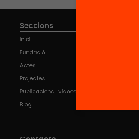
totes les famílies? Com fer que les
famílies més desafavorides participin
en la vida de l’escola i acompanyin els
seus fills en les tasques […]
Seccions
Inici
Fundació
Actes
Projectes
Publicacions i vídeos
Blog