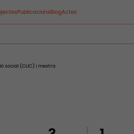
ojectes
Publicacions
Blog
Actes
ió social (CLIC) i mestra
.