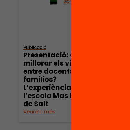
entr
famí
Publicació
Presentació: Com
millorar els vincles
entre docents i
famílies?
L’experiència de
l’escola Mas Masó
de Salt
Veure’n més
Veure