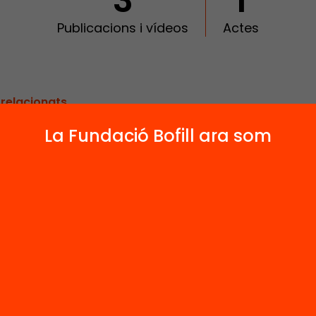
3
1
Publicacions i vídeos
Actes
 relacionats
La Fundació Bofill ara som
Vídeo
nari web: Com
Vols millorar el
rar els vincles
vincles entre