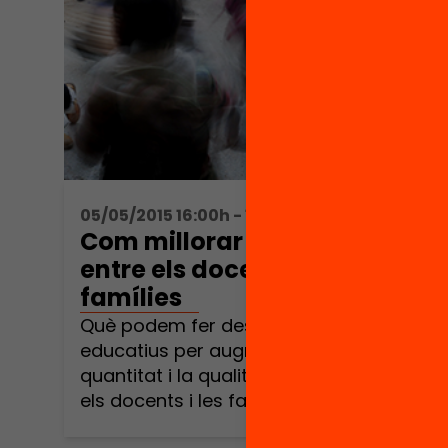
05/05/2015 16:00h - 17:00h
Com millorar els vincles
entre els docents i les
famílies
Què podem fer des dels centres
educatius per augmentar i millorar la
quantitat i la qualitat dels vincles entre
els docents i les famílies? Millors
vincles, millors resultats? Com arribar a