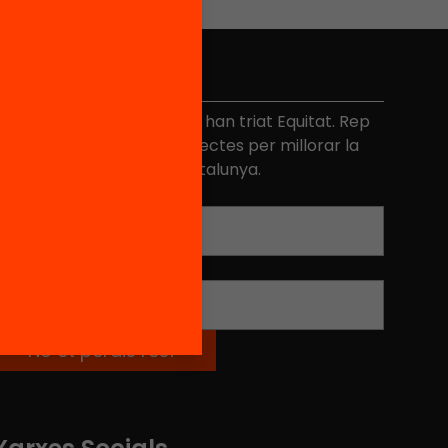
No et perdis res
és de 40.000 persones ja han triat Equitat. Rep
niciatives, propostes i projectes per millorar la
ualitat de l'educació a Catalunya.
Adreça electrònica
*
Nom
*