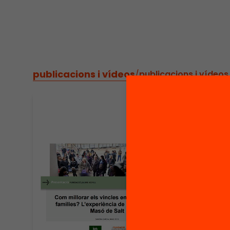
publicacions i vídeos
/
publicacions i vídeos
Vídeo
Semi
millo