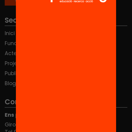
Seccions
Inici
Notícies
Fundació
FAQS
Actes
Hub Social
Projectes
Contacte
Publicacions i vídeos
Blog
Contacte
Ens pots trobar al Hub Social
Girona 34, interior 08010 Barcelona
Tel 934 588 700