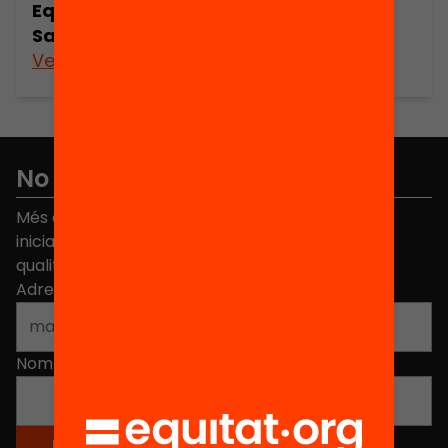
Equitat en la Provisió de Serveis
Sanitaris a Catalunya
Veure’n més
No et perdis res
Més de 40.000 persones ja han triat Equitat. Rep
iniciatives, propostes i projectes per millorar la
qualitat de l'educació a Catalunya.
Adreça electrònica
*
Nom
*