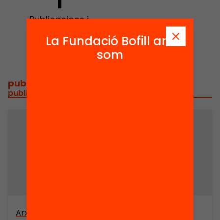
1
Publicacions i
vídeos
La Fundació Bofill ara
som
publicacions i vídeos
/
publicacions i vídeos relacionats
Arxiu