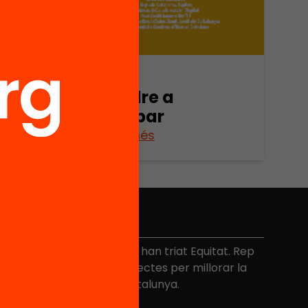
Publicació
Aprendre a
participar
Veure’n més
No et perdis res
és de 40.000 persones ja han triat Equitat. Rep
niciatives, propostes i projectes per millorar la
ualitat de l'educació a Catalunya.
Adreça electrònica
*