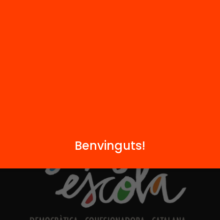
Hub Social
Contacte
Formem part de...
Benvinguts!