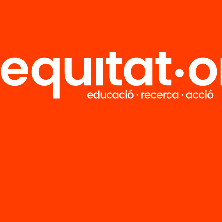
’n més
Veure’n més
M
Notícies
i
FAQS
q