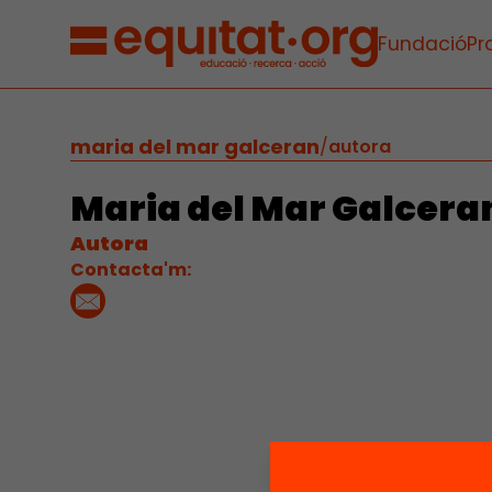
Fundació
Pr
maria del mar galceran
/
autora
Maria del Mar Galcera
Autora
Contacta'm: