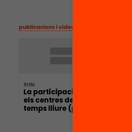
publicacions i vídeos
/
publicacions i vídeos
Arxiu
Arxiu
La participació en
La p
els centres de
els 
temps lliure (part 3)
temp