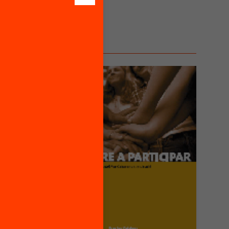
 en
t 1)