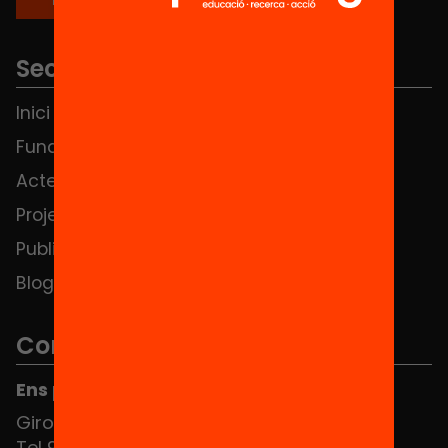
Seccions
Inici
Notícies
Fundació
FAQS
Actes
Hub Social
Projectes
Contacte
Publicacions i vídeos
Blog
Contacte
Ens pots trobar al Hub Social
Girona 34, interior 08010 Barcelona
Tel 934 588 700