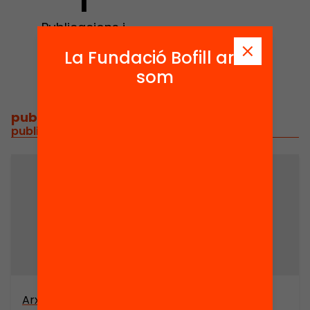
1
Publicacions i
vídeos
La Fundació Bofill ara
som
publicacions i vídeos
/
publicacions i vídeos relacionats
Arxiu