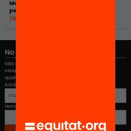
Memòria del projecte de recerca
periodisme i drets
Veure’n més
No et perdis res
Més de 40.000 persones ja han triat Equitat. Rep
iniciatives, propostes i projectes per millorar la
qualitat de l'educació a Catalunya.
Adreça electrònica
*
Nom
*