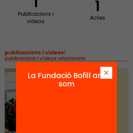
1
1
Publicacions i
Actes
vídeos
publicacions i vídeos
/
publicacions i vídeos relacionats
La Fundació Bofill ara
som