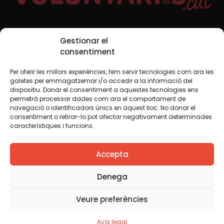
Xarxes Socials
Gestionar el
consentiment
Per oferir les millors experiències, fem servir tecnologies com ara les
TWT
YTB
IG
FB
IN
galetes per emmagatzemar i/o accedir a la informació del
dispositiu. Donar el consentiment a aquestes tecnologies ens
permetrà processar dades com ara el comportament de
navegació o identificadors únics en aquest lloc. No donar el
consentiment o retirar-lo pot afectar negativament determinades
Avís legal
Política de cookies
característiques i funcions.
Creiem que el coneixement s’ha de compartir. Per això
Accepta
fem servir una llicència Creative Commons, llevat que en
algun material indiquem el contrari. Us animem a copiar,
redistribuir, remesclar o transformar i crear els continguts
Denega
propis d’aquest web, per a qualsevol finalitat, inclosa la
comercial. Només us demanem que reconegueu
Veure preferències
l’autoria de la creació original.
Avís legal