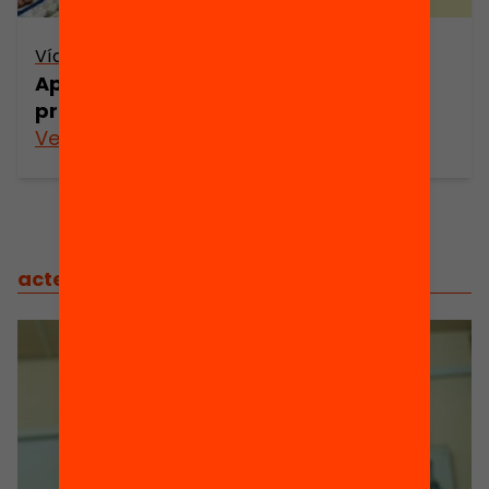
Vídeo
Aprenent per projectes: estratègies i
programes que funcionen
Veure’n més
actes
/
actes relacionats