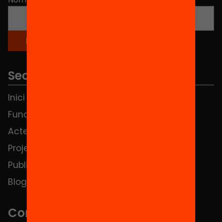
Seccions
Inici
Notícies
Fundació
FAQS
Actes
Hub Social
Projectes
Contacte
Publicacions i vídeos
Blog
Contacte