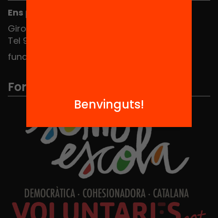
Ens pots trobar al Hub Social
Girona 34, interior 08010 Barcelona
Tel 934 588 700
fundacio@equitat.org
Formem part de...
Benvinguts!