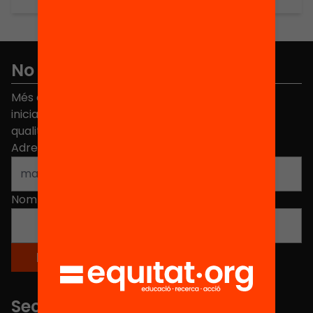
No et perdis res
Més de 40.000 persones ja han triat Equitat. Rep
iniciatives, propostes i projectes per millorar la
qualitat de l'educació a Catalunya.
Adreça electrònica
*
Nom
*
Seccions