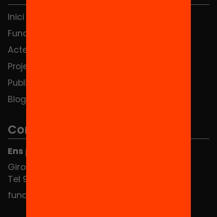
Inici
Notícies
Fundació
FAQS
Actes
Hub Social
Projectes
Contacte
Publicacions i vídeos
Blog
Contacte
Ens pots trobar al Hub Social
Girona 34, interior 08010 Barcelona
Tel 934 588 700
fundacio@equitat.org