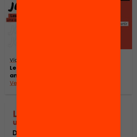
Vídeo
Les evidències a l’aula: una educació
amb fonament
Veure’n més