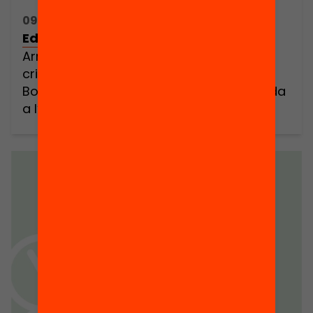
09/09/2020 17:00h - 20:00h
Edcamp: Tornada a l’Escola
Arrel del repte “Tornada a l’Escola” de la
crida “Obrim l’Educació” de la Fundació
Bofill i del webinar “Com liderar la tornada
a l’escola?», un grup de persones vam
sentir la necessitat de trobar un espai on
compartir sobre el gran repte que tenim
aquest proper curs. D’aquí neix
l’#EdcampTornada, un espai digital obert
[…]