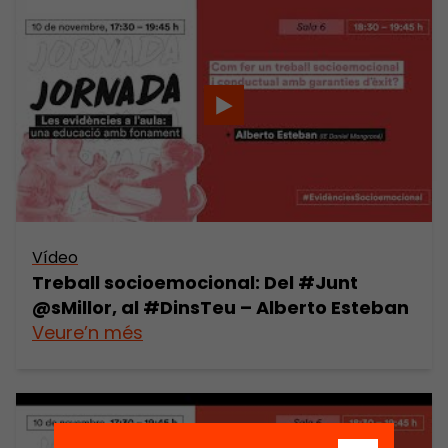
Vídeo
Treball socioemocional: Del #Junt​
@sMillor, al #DinsTeu​ – Alberto Esteban
Veure’n més