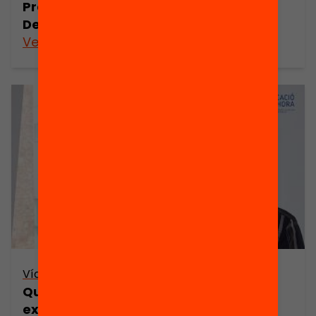
Presentació. Treball socioemocional:
Del #Junt@sMillor, al #DinsTeu
Veure’n més
Vídeo
Quins avantatges té oferir
extraescolars des del centre?