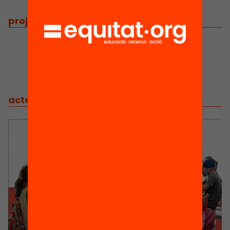
projectes
/
projectes relacionats
actes
/
actes relacionats