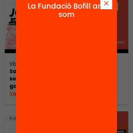
La Fundació Bofill ara
som
Vídeo
Sala 6. Com fer un treball
socioemocional i conductual amb
garanties d’èxit?
Veure’n més