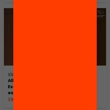
Vídeo
Alberto Esteban i Cristina González –
Escoltem la veu de les famílies (INS
escola Daniel Mangrané)
Veure’n més