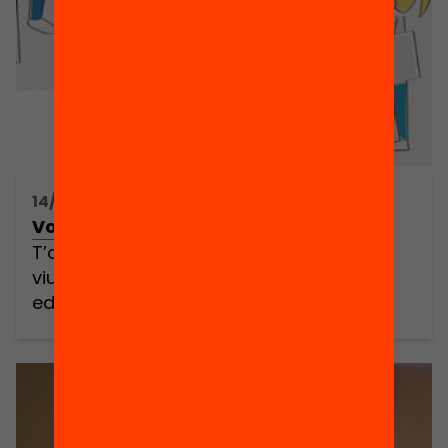
14/02/2018 16:30h - 16:30h
Vols organitzar un edcamp?
T’oferim tallers per tot Catalunya per
viure, aprendre i compartir l’experiència
edcamp!