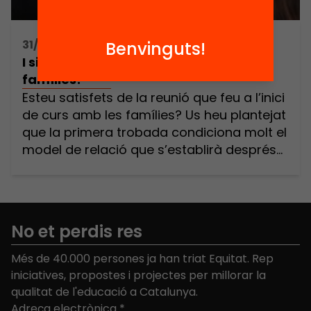
31/03/2017 16:00h - 18:00h
Benvinguts!
I si redissenyem la reunió amb les
famílies?
Esteu satisfets de la reunió que feu a l’inici
de curs amb les famílies? Us heu plantejat
que la primera trobada condiciona molt el
model de relació que s’establirà després?
Quin tipus de relació ha generat entre
docents i pares i mares la darrera reunió
que veu fer? Us agradaria imaginar-la
d’una altra manera? Com […]
No et perdis res
Més de 40.000 persones ja han triat Equitat. Rep
iniciatives, propostes i projectes per millorar la
qualitat de l'educació a Catalunya.
Adreça electrònica
*