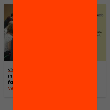
Vídeo
I si redissenyem la reunió amb les
famílies?
Veure’n més