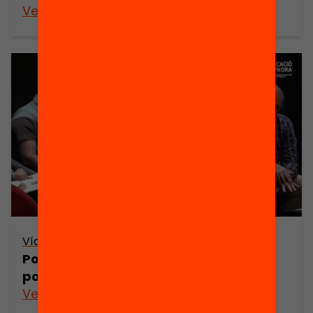
Veure’n més
Vídeo
Posem l’educació a l’hora! Com fer
possibles uns altres horaris escolars?
Veure’n més