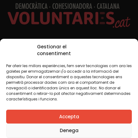
Xarxes Socials
Gestionar el
consentiment
Per oferir les millors experiències, fem servir tecnologies com ara les
TWT
YTB
IG
FB
IN
galetes per emmagatzemar i/o accedir a la informació del
dispositiu. Donar el consentiment a aquestes tecnologies ens
permetrà processar dades com ara el comportament de
navegació o identificadors únics en aquest lloc. No donar el
consentiment o retirar-lo pot afectar negativament determinades
Avís legal
Política de cookies
característiques i funcions.
Creiem que el coneixement s’ha de compartir. Per això
Accepta
fem servir una llicència Creative Commons, llevat que en
algun material indiquem el contrari. Us animem a copiar,
redistribuir, remesclar o transformar i crear els continguts
Denega
propis d’aquest web, per a qualsevol finalitat, inclosa la