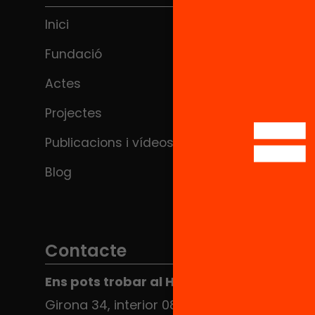
Inici
Fundació
Actes
Projectes
Publicacions i vídeos
Blog
Contacte
Ens pots trobar al Hub Social
Girona 34, interior 08010 Barcelona