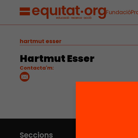
Fundació
Pr
hartmut esser
Hartmut Esser
Contacta'm:
Seccions