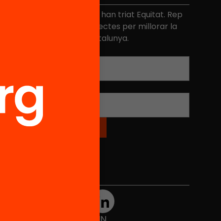
és de 40.000 persones ja han triat Equitat. Rep
niciatives, propostes i projectes per millorar la
ualitat de l'educació a Catalunya.
Adreça electrònica
*
Nom
*
Xarxes Socials
TWT
YTB
IG
FB
IN