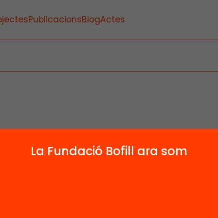
ojectes
Publicacions
Blog
Actes
La Fundació Bofill ara som