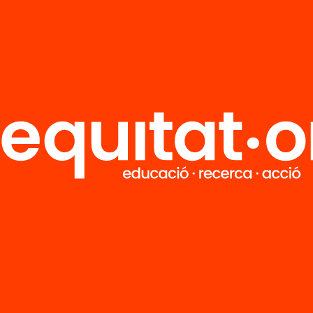
M
Notícies
i
FAQS
q
Hub Social
Contacte
Formem part de...