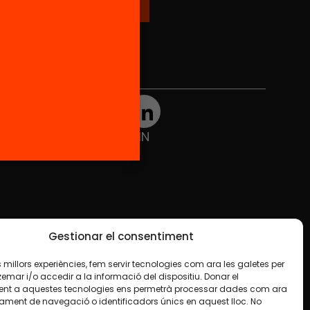
Xarxes Socials
TWT
YTB
IG
FB
IN
Gestionar el consentiment
les millors experiències, fem servir tecnologies com ara les galetes per
ar i/o accedir a la informació del dispositiu. Donar el
nt a aquestes tecnologies ens permetrà processar dades com ara
ament de navegació o identificadors únics en aquest lloc. No