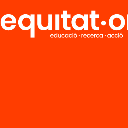
premsa diària 
Barcelona (part
’n més
Veure’n més
M
Notícies
i
FAQS
q
Hub Social
Contacte