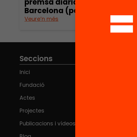
premsa diària de
Barcelona (part 2)
Veure’n més
Veure
Seccions
Inici
Fundació
Actes
Projectes
Publicacions i vídeos
Blog