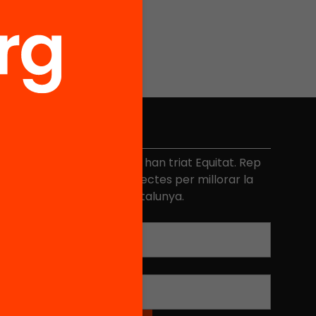
de
 1)
No et perdis res
és de 40.000 persones ja han triat Equitat. Rep
niciatives, propostes i projectes per millorar la
ualitat de l'educació a Catalunya.
Adreça electrònica
*
Nom
*