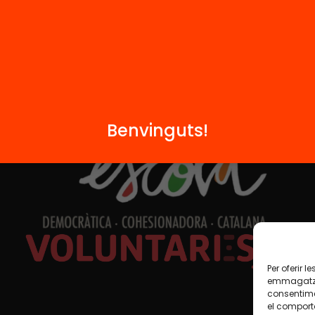
Formem part de...
Benvinguts!
Per oferir 
emmagatzem
consentime
el comport