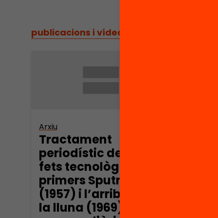
publicacions i vídeos
/
publicacions i vídeos
Arxiu
Arxiu
Tractament
Fites
periodístic de dos
tecn
fets tecnològics: Els
prem
primers Sputnik
Barc
(1957) i l’arribada a
1969
la lluna (1969) a la