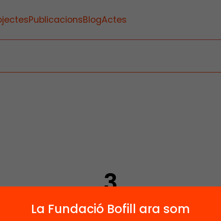
ojectes
Publicacions
Blog
Actes
3
Publicacions i vídeos
La Fundació Bofill ara som