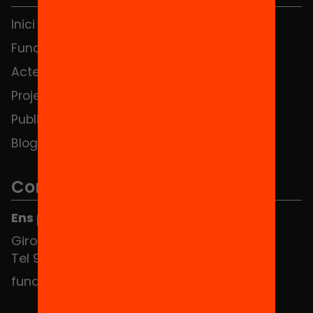
Inici
Notícies
Fundació
FAQS
Actes
Hub Social
Projectes
Contacte
Publicacions i vídeos
Blog
Contacte
Ens pots trobar al Hub Social
Girona 34, interior 08010 Barcelona
Tel 934 588 700
fundacio@equitat.org