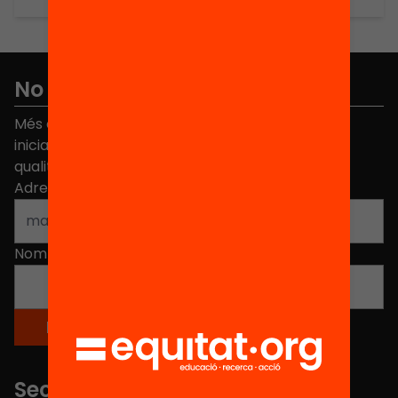
No et perdis res
Més de 40.000 persones ja han triat Equitat. Rep
iniciatives, propostes i projectes per millorar la
qualitat de l'educació a Catalunya.
Adreça electrònica
*
Nom
*
Seccions