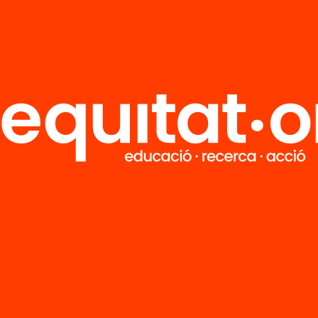
M
Notícies
i