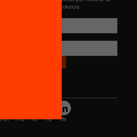
ualitat de l'educació a Catalunya.
Adreça electrònica
*
Nom
*
Xarxes Socials
TWT
YTB
IG
FB
IN