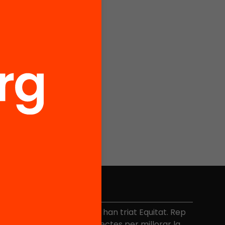
No et perdis res
és de 40.000 persones ja han triat Equitat. Rep
niciatives, propostes i projectes per millorar la