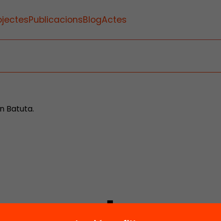
ojectes
Publicacions
Blog
Actes
n Batuta.
1