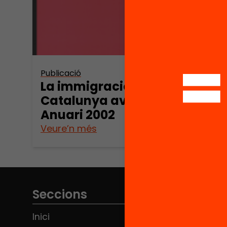
Publicació
La immigració a
Catalunya avui.
Anuari 2002
Veure’n més
Seccions
Inici