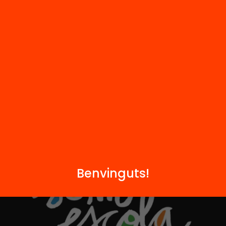
FAQS
q
Hub Social
Contacte
Formem part de...
Benvinguts!