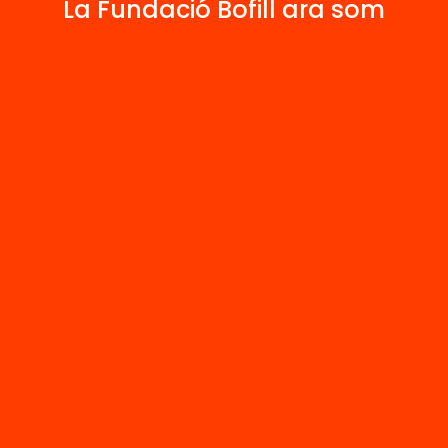
La Fundació Bofill ara som
Publicacions i vídeos
 relacionats