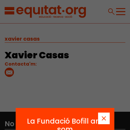
xavier casas
Xavier Casas
Contacta'm:
La Fundació Bofill ara
No et perdis res
som