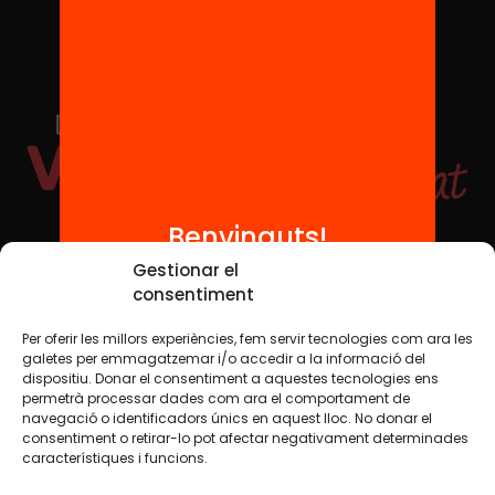
Benvinguts!
Xarxes Socials
Gestionar el
consentiment
Per oferir les millors experiències, fem servir tecnologies com ara les
TWT
YTB
IG
FB
IN
galetes per emmagatzemar i/o accedir a la informació del
dispositiu. Donar el consentiment a aquestes tecnologies ens
permetrà processar dades com ara el comportament de
navegació o identificadors únics en aquest lloc. No donar el
consentiment o retirar-lo pot afectar negativament determinades
Avís legal
Política de cookies
característiques i funcions.