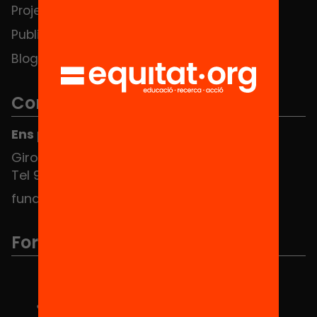
Projectes
Contacte
Publicacions i vídeos
Blog
Contacte
Ens pots trobar al Hub Social
Girona 34, interior 08010 Barcelona
Tel 934 588 700
fundacio@equitat.org
Formem part de...