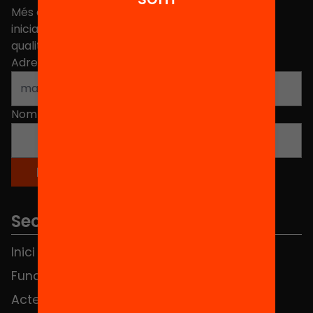
Més de 40.000 persones ja han triat Equitat. Rep
iniciatives, propostes i projectes per millorar la
qualitat de l'educació a Catalunya.
Adreça electrònica
*
Nom
*
Seccions
Inici
Notícies
Fundació
FAQS
Actes
Hub Social