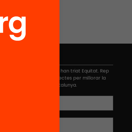
No et perdis res
és de 40.000 persones ja han triat Equitat. Rep
niciatives, propostes i projectes per millorar la
ualitat de l'educació a Catalunya.
Adreça electrònica
*
Nom
*