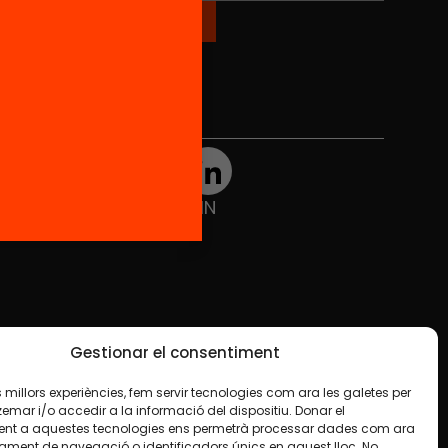
Xarxes Socials
TWT
YTB
IG
FB
IN
Gestionar el consentiment
les millors experiències, fem servir tecnologies com ara les galetes per
ar i/o accedir a la informació del dispositiu. Donar el
nt a aquestes tecnologies ens permetrà processar dades com ara
ament de navegació o identificadors únics en aquest lloc. No