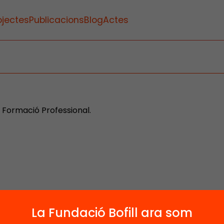
ojectes
Publicacions
Blog
Actes
e Formació Professional.
1
La Fundació Bofill ara som