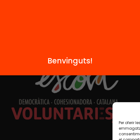
Formem part de...
Benvinguts!
Per oferir 
emmagatzem
consentime
el comport