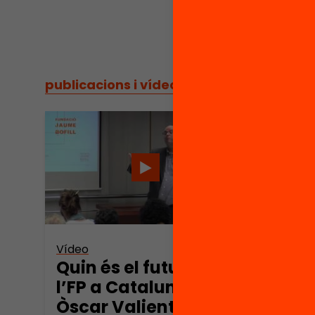
publicacions i vídeos
/
publicacions i vídeos
Vídeo
Quin és el futur de
l’FP a Catalunya?
Òscar Valiente –