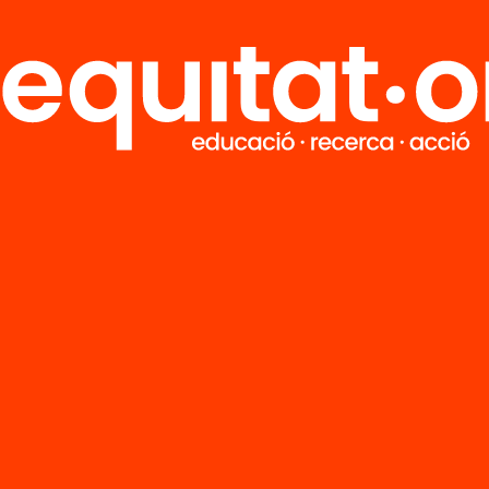
M
Notícies
i
FAQS
q
Hub Social
Contacte