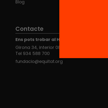
Blog
Contacte
Ens pots trobar al Hub Social
Girona 34, interior 08010 Barcelona
Tel 934 588 700
fundacio@equitat.org