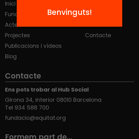
Inici
Notícies
Benvinguts!
Fundació
FAQS
Actes
Hub Social
Projectes
Contacte
Publicacions i vídeos
Blog
Contacte
Ens pots trobar al Hub Social
Girona 34, interior 08010 Barcelona
Tel 934 588 700
fundacio@equitat.org
Formem part de...