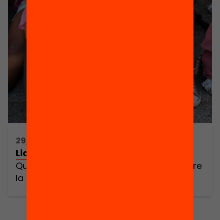
29/10/2018 16:30h - 19:00h
Liderar l’equitat educativa:
Què poden fer els municipis per combatre
la segregació escolar?