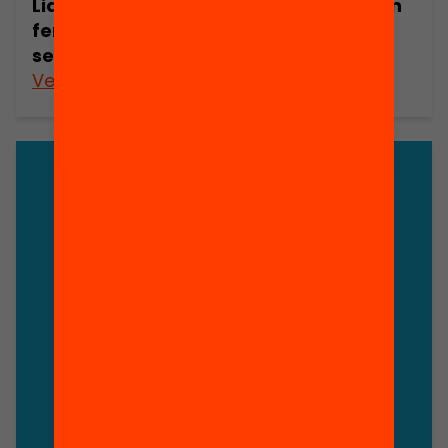
Liderar l’equitat educativa: Què poden
fer els municipis per combatre la
segregació escolar?
Veure’n més