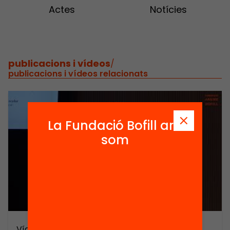
Actes
Notícies
publicacions i vídeos
/
publicacions i vídeos relacionats
La Fundació Bofill ara
som
Vídeo