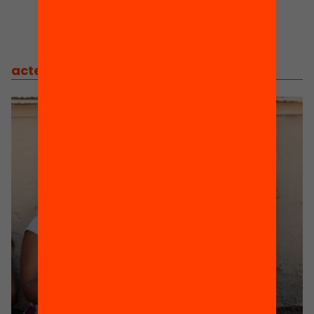
actes
/
actes relacionats