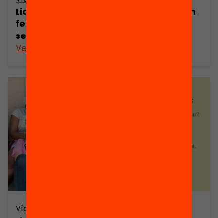
Liderar l’equitat educativa: Què poden
fer els municipis per combatre la
segregació escolar?
Veure’n més
Vídeo