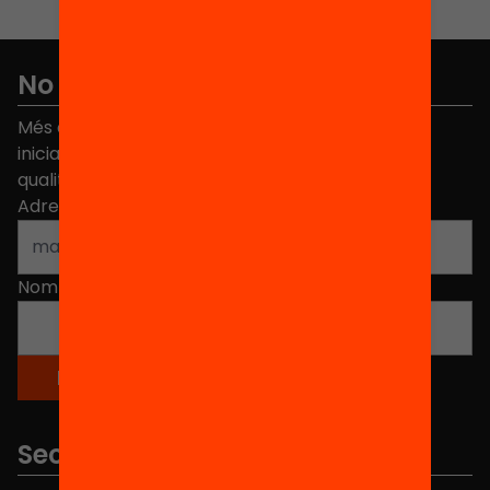
No et perdis res
Més de 40.000 persones ja han triat Equitat. Rep
iniciatives, propostes i projectes per millorar la
qualitat de l'educació a Catalunya.
Adreça electrònica
*
Nom
*
Seccions