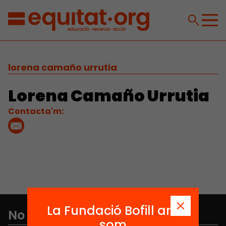
lorena camaño urrutia
Lorena Camaño Urrutia
Contacta'm:
La Fundació Bofill ara
No et perdis res
som