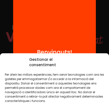
Benvinguts!
Xarxes Socials
Gestionar el
consentiment
Per oferir les millors experiències, fem servir tecnologies com ara les
TWT
YTB
IG
FB
IN
galetes per emmagatzemar i/o accedir a la informació del
dispositiu. Donar el consentiment a aquestes tecnologies ens
permetrà processar dades com ara el comportament de
navegació o identificadors únics en aquest lloc. No donar el
consentiment o retirar-lo pot afectar negativament determinades
Avís legal
Política de cookies
característiques i funcions.