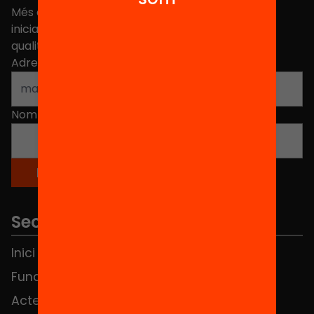
Més de 40.000 persones ja han triat Equitat. Rep
iniciatives, propostes i projectes per millorar la
qualitat de l'educació a Catalunya.
Adreça electrònica
*
Nom
*
Seccions
Inici
Notícies
Fundació
FAQS
Actes
Hub Social