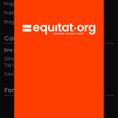
Projectes
Contacte
Publicacions i vídeos
Blog
Contacte
Ens pots trobar al Hub Social
Girona 34, interior 08010 Barcelona
Tel 934 588 700
fundacio@equitat.org
Formem part de...