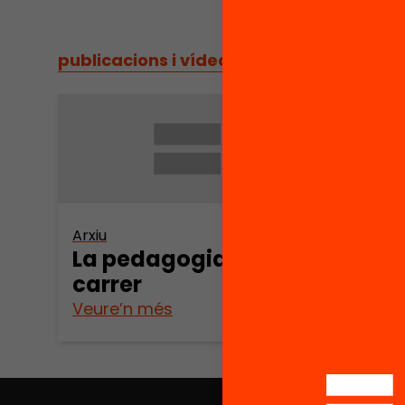
publicacions i vídeos
/
publicacions i vídeos
Arxiu
La pedagogia al
carrer
Veure’n més