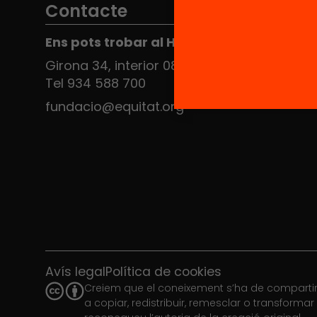
Contacte
Ens pots trobar al Hub Social
Girona 34, interior 08010 Barcelona
Tel 934 588 700
fundacio@equitat.org
Avís legal
Política de cookies
Creiem que el coneixement s’ha de compartir.
a copiar, redistribuir, remesclar o transforma