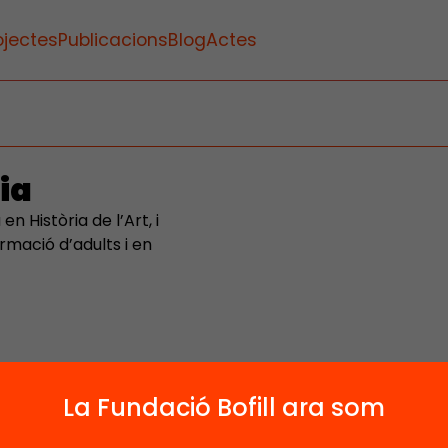
ojectes
Publicacions
Blog
Actes
ia
n Història de l’Art, i
rmació d’adults i en
La Fundació Bofill ara som