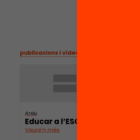
publicacions i vídeos
/
publicacions i vídeos
Arxiu
Educar a l’ESO
Veure’n més