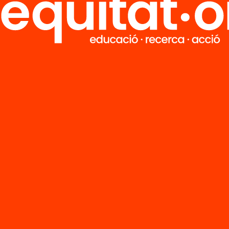
M
Notícies
i
FAQS
q
Hub Social
Contacte