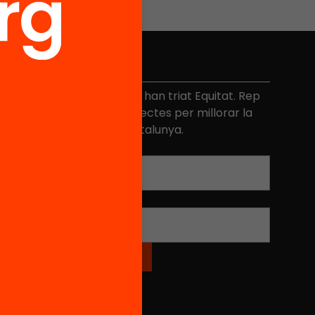
No et perdis res
és de 40.000 persones ja han triat Equitat. Rep
niciatives, propostes i projectes per millorar la
ualitat de l'educació a Catalunya.
Adreça electrònica
*
Nom
*