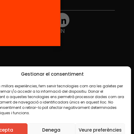
Xarxes Socials
TWT
YTB
IG
FB
IN
Gestionar el consentiment
les millors experiències, fem servir tecnologies com ara les galetes per
ar i/o accedir a la informació del dispositiu. Donar el
nt a aquestes tecnologies ens permetrà processar dades com ara
ament de navegació o identificadors únics en aquest lloc. No
onsentiment o retirar-lo pot afectar negativament determinades
iques i funcions.
e en algun material indiquem el contrari. Us animem
finalitat, inclosa la comercial. Només us demanem que
cepta
Denega
Veure preferències