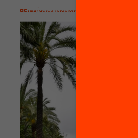
actes
/
actes relacionats