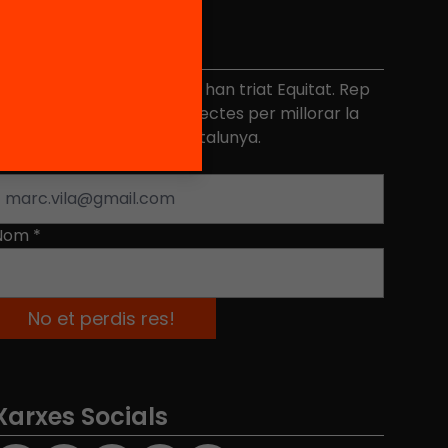
No et perdis res
és de 40.000 persones ja han triat Equitat. Rep
niciatives, propostes i projectes per millorar la
ualitat de l'educació a Catalunya.
Adreça electrònica
*
Nom
*
Xarxes Socials