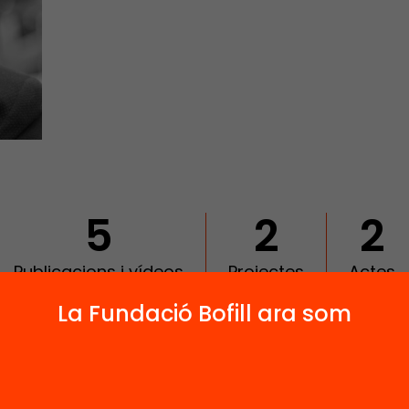
5
2
2
Publicacions i vídeos
Projectes
Actes
La Fundació Bofill ara som
 relacionats