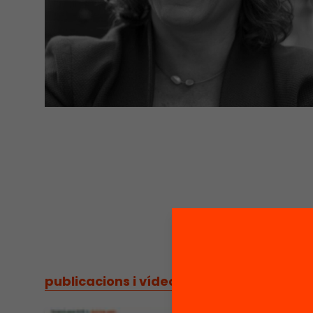
publicacions i vídeos
/
publicacions i vídeos