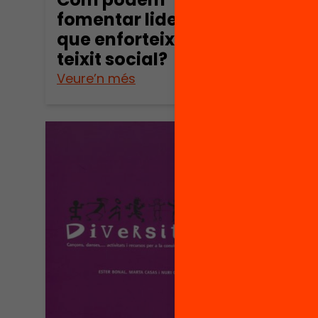
fomentar lideratges
que enforteixin el
teixit social?
Veure’n més
Veure