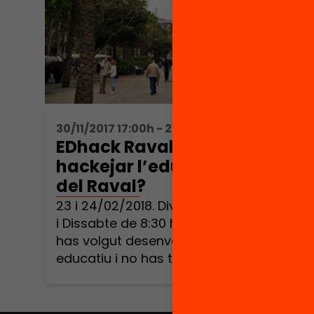
30/11/2017 17:00h - 20:00h
EDhack Raval T’atreveixes a
hackejar l’educació al Barri
del Raval?
23 i 24/02/2018. Divendres de 18 h a 21 h
i Dissabte de 8:30 h a 21:00 h Sempre
has volgut desenvolupar un projecte
educatiu i no has trobat el context?
Vols aprendre un mètode d’innovació
àgil basat en l’acció? T’agradaria
descobrir i experimentar el potencial de