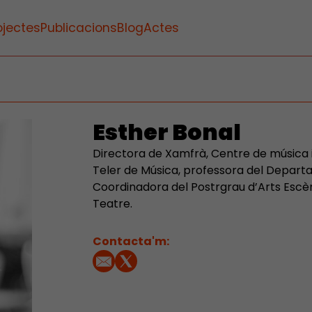
ojectes
Publicacions
Blog
Actes
Esther Bonal
Directora de Xamfrà, Centre de música i
Teler de Música, professora del Depart
Coordinadora del Postrgrau d’Arts Escèniq
Teatre.
Contacta'm: