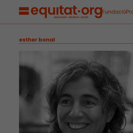
Fundació
Pr
esther bonal