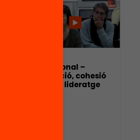
Vídeo
rs a
Ester Bonal –
 com
Educació, cohesió
social i lideratge
en