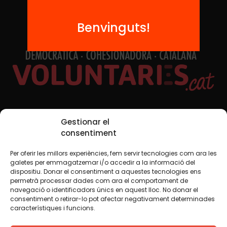
Benvinguts!
Xarxes Socials
Gestionar el
consentiment
Per oferir les millors experiències, fem servir tecnologies com ara les
TWT
YTB
IG
FB
IN
galetes per emmagatzemar i/o accedir a la informació del
dispositiu. Donar el consentiment a aquestes tecnologies ens
permetrà processar dades com ara el comportament de
navegació o identificadors únics en aquest lloc. No donar el
consentiment o retirar-lo pot afectar negativament determinades
Avís legal
Política de cookies
característiques i funcions.