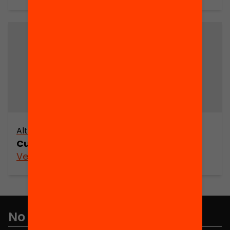
Altres arxius
Curs d’educació emocional
Veure’n més
No et perdis res