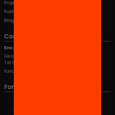
Projectes
Contacte
Publicacions i vídeos
Blog
Contacte
Ens pots trobar al Hub Social
Girona 34, interior 08010 Barcelona
Tel 934 588 700
fundacio@equitat.org
Formem part de...