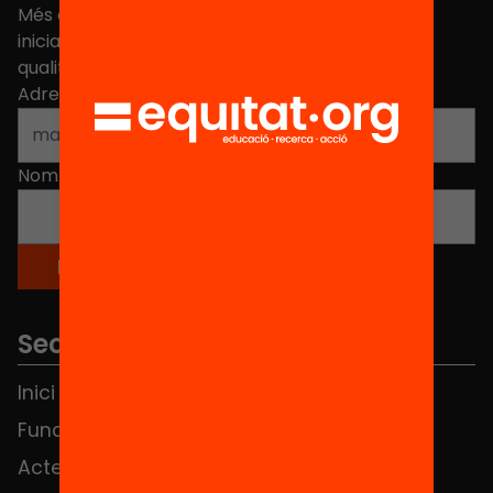
Més de 40.000 persones ja han triat Equitat. Rep
iniciatives, propostes i projectes per millorar la
qualitat de l'educació a Catalunya.
Adreça electrònica
*
Nom
*
Seccions
Inici
Notícies
Fundació
FAQS
Actes
Hub Social