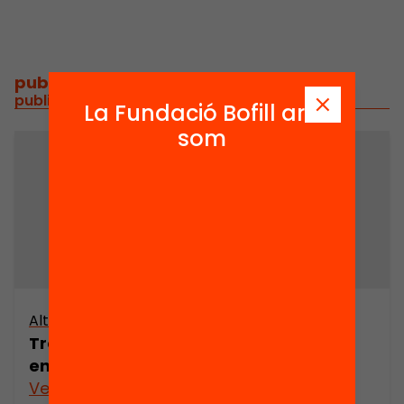
publicacions i vídeos
/
publicacions i vídeos relacionats
La Fundació Bofill ara
som
Altres arxius
Trobada Can Bordoi (I): Les emocions
en l’educació
Veure’n més