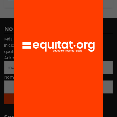
No et perdis res
Més de 40.000 persones ja han triat Equitat. Rep
iniciatives, propostes i projectes per millorar la
qualitat de l'educació a Catalunya.
Adreça electrònica
*
Nom
*