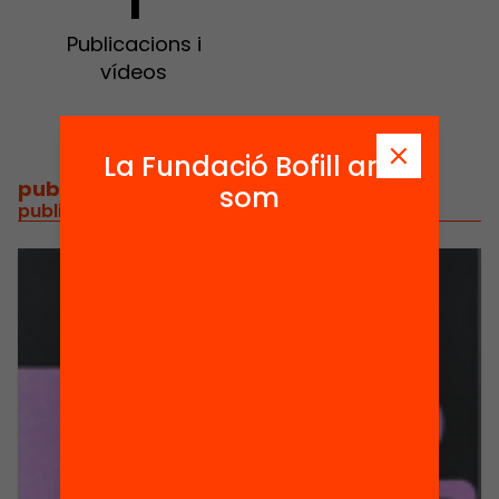
1
Publicacions i
vídeos
La Fundació Bofill ara
publicacions i vídeos
/
som
publicacions i vídeos relacionats