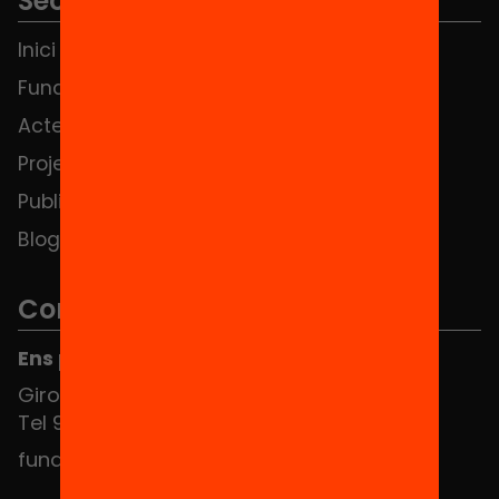
Seccions
Inici
Notícies
Fundació
FAQS
Actes
Hub Social
Projectes
Contacte
Publicacions i vídeos
Blog
Contacte
Ens pots trobar al Hub Social
Girona 34, interior 08010 Barcelona
Tel 934 588 700
fundacio@equitat.org