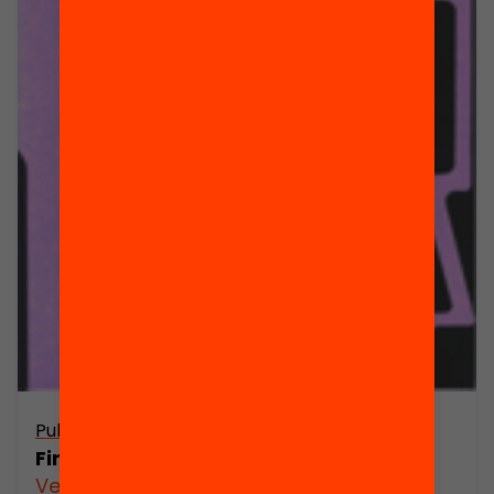
Publicació
Finançament dels partits polítics
Veure’n més