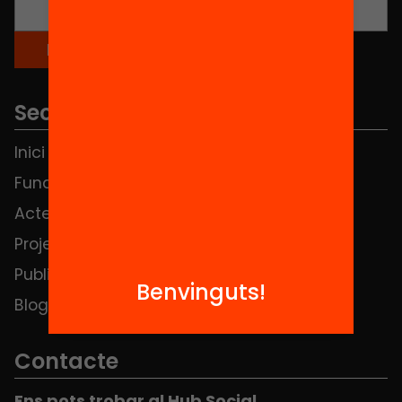
Seccions
Inici
Notícies
Fundació
FAQS
Actes
Hub Social
Projectes
Contacte
Publicacions i vídeos
Benvinguts!
Blog
Contacte
Ens pots trobar al Hub Social