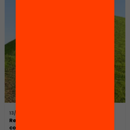
13/06/2016 16:00h - 17:00h
Resiliència, caràcter, perseverança i
competències socioemocionals: com