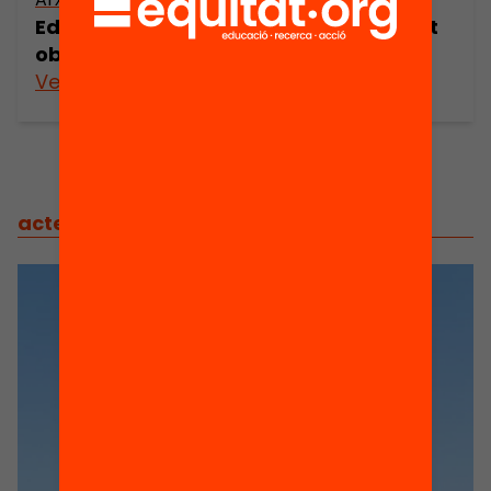
Educació emocional en l’ensenyament
obligatori a Catalunya
Veure’n més
actes
/
actes relacionats