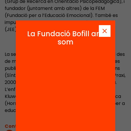
(Grup de Recerca en Orientació Psicopedagògica), i
fundador (juntament amb altres) de la FEM
(Fundació per a l’Educació Emocional). També es
impulsor de les Jornades d’Educació Emocional
(JEE) de la UB.
La Fundació Bofill ara
som
La seva línia de recerca és l’educació emocional des
de mitjans dels anys noranta. Algunes de les seves
publicacions són: Psicopedagogia de les emocions
(Síntesi, 2009), Educació emocional i benestar (Praxi,
2000), Educació per a la ciutadania i convivència.
L’enfocament de l’educació emocional (Wolters
Kluwer, 2008), L’educació emocional en la pràctica
(Horsori, 2010), Educació emocional. Propostes per a
educadors i famílies (Desclée de Brower, 2011).
Contacta'm: