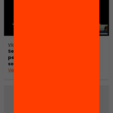
Vídeo
Seminari web: Resiliència, caràcter,
perseverança i competències
socioemocionals
Veure’n més