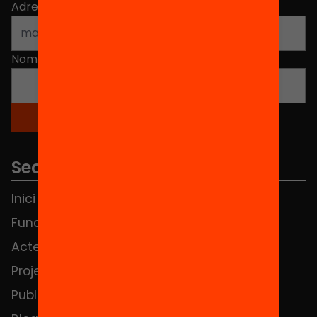
Adreça electrònica
*
Nom
*
Seccions
Inici
Notícies
Fundació
FAQS
Actes
Hub Social
Projectes
Contacte
Publicacions i vídeos