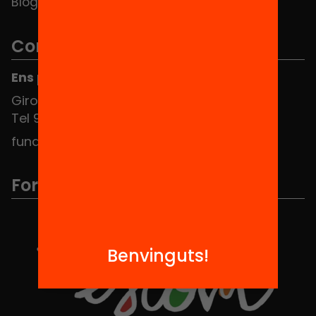
Blog
Contacte
Ens pots trobar al Hub Social
Girona 34, interior 08010 Barcelona
Tel 934 588 700
fundacio@equitat.org
Formem part de...
Benvinguts!