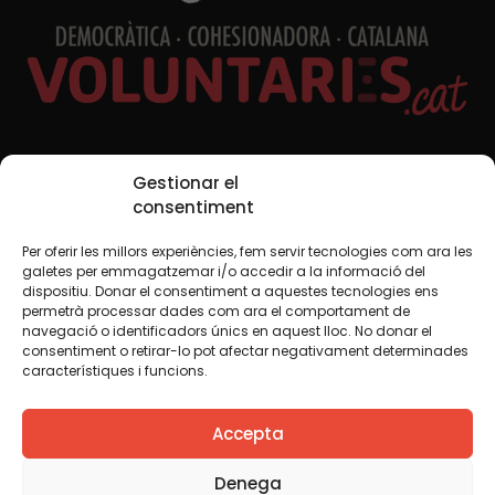
Xarxes Socials
Gestionar el
consentiment
Per oferir les millors experiències, fem servir tecnologies com ara les
TWT
YTB
IG
FB
IN
galetes per emmagatzemar i/o accedir a la informació del
dispositiu. Donar el consentiment a aquestes tecnologies ens
permetrà processar dades com ara el comportament de
navegació o identificadors únics en aquest lloc. No donar el
consentiment o retirar-lo pot afectar negativament determinades
Avís legal
Política de cookies
característiques i funcions.
Creiem que el coneixement s’ha de compartir. Per això
Accepta
fem servir una llicència Creative Commons, llevat que en
algun material indiquem el contrari. Us animem a copiar,
redistribuir, remesclar o transformar i crear els continguts
Denega