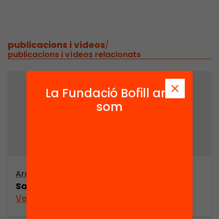
publicacions i vídeos
/
publicacions i vídeos relacionats
La Fundació Bofill ara
som
Arxiu
Sant Miquel de Fluvià – 1993
Veure’n més