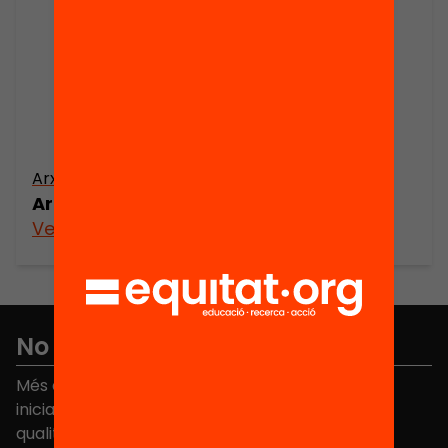
Arxiu
Arguments adolescents
Veure’n més
No et perdis res
Més de 40.000 persones ja han triat Equitat. Rep
iniciatives, propostes i projectes per millorar la
qualitat de l'educació a Catalunya.