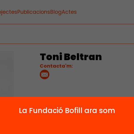
ojectes
Publicacions
Blog
Actes
Toni Beltran
Contacta'm:
La Fundació Bofill ara som