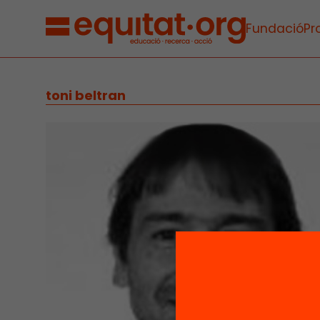
Fundació
Pr
toni beltran