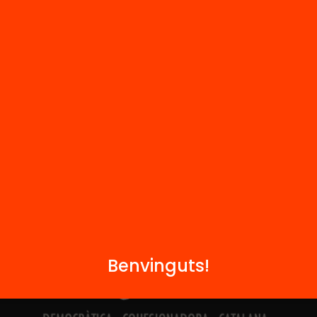
Hub Social
Contacte
Formem part de...
Benvinguts!