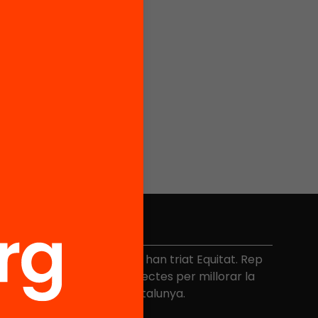
No et perdis res
és de 40.000 persones ja han triat Equitat. Rep
niciatives, propostes i projectes per millorar la
ualitat de l'educació a Catalunya.
Adreça electrònica
*