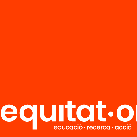
M
Notícies
i
FAQS
q