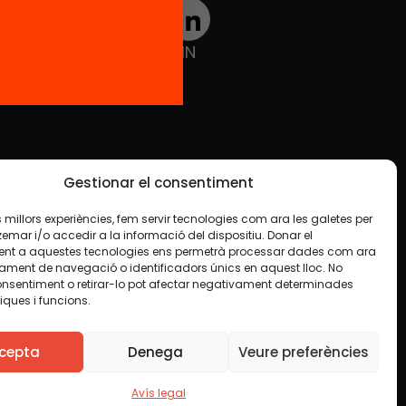
TWT
YTB
IG
FB
IN
Gestionar el consentiment
les millors experiències, fem servir tecnologies com ara les galetes per
ar i/o accedir a la informació del dispositiu. Donar el
nt a aquestes tecnologies ens permetrà processar dades com ara
ament de navegació o identificadors únics en aquest lloc. No
onsentiment o retirar-lo pot afectar negativament determinades
iques i funcions.
e en algun material indiquem el contrari. Us animem
finalitat, inclosa la comercial. Només us demanem que
cepta
Denega
Veure preferències
Avís legal