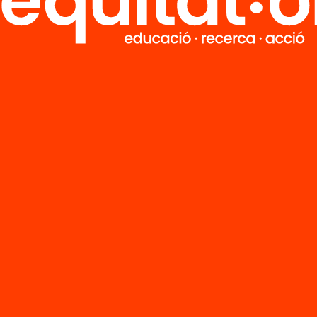
M
Notícies
i
FAQS
q
Hub Social
Contacte
Formem part de...