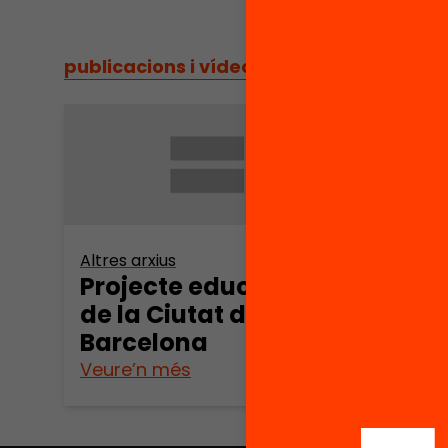
publicacions i vídeos
/
publicacions i vídeos
Altres arxius
Projecte educatiu
de la Ciutat de
Barcelona
Veure’n més