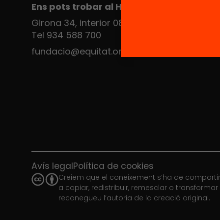
Ens pots trobar al Hub Social
Girona 34, interior 08010 Barcelona
Tel 934 588 700
fundacio@equitat.org
Avís legal
Política de cookies
Creiem que el coneixement s’ha de compartir.
a copiar, redistribuir, remesclar o transforma
reconegueu l’autoria de la creació original.