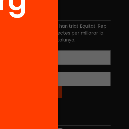
No et perdis res
és de 40.000 persones ja han triat Equitat. Rep
niciatives, propostes i projectes per millorar la
ualitat de l'educació a Catalunya.
Adreça electrònica
*
Nom
*
Xarxes Socials