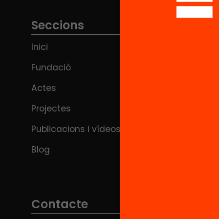
Seccions
Inici
Fundació
Actes
Projectes
Publicacions i vídeos
Blog
Contacte