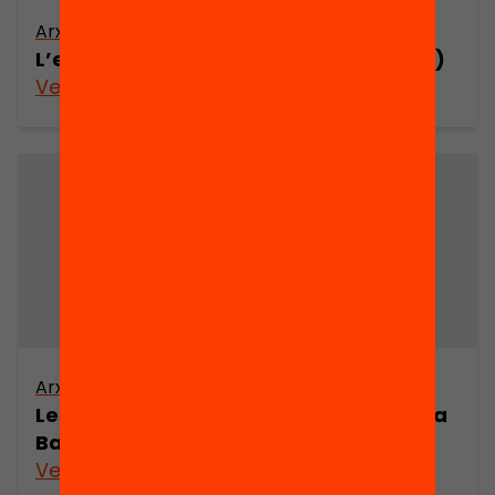
Arxiu
L’escoltisme català (1911-1978) (part 1)
Veure’n més
Arxiu
Les eleccions legislatives i municipals a
Barcelona 1810-1986
Veure’n més