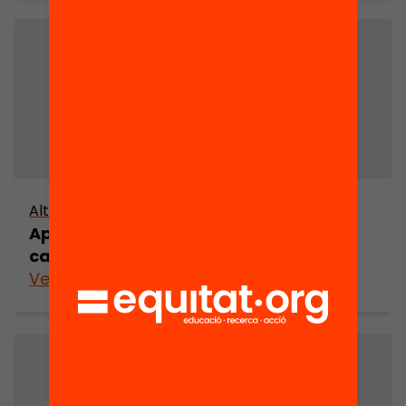
Altres arxius
Aproximació a la història de l’oposició
catalana al règim franquista
Veure’n més