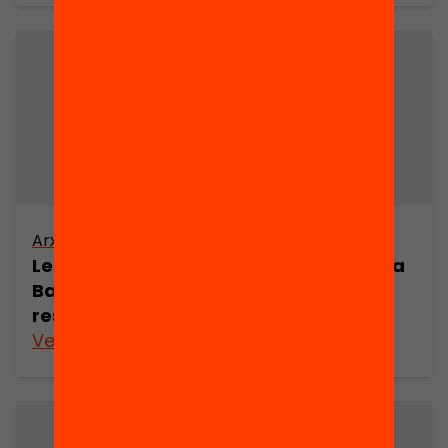
Arxiu
Les eleccions legislatives i municipals a
Barcelona 1810-1986. Context polític i
resultats electorals (part 1)
Veure’n més