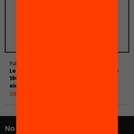
Publicació
Les eleccions generals a Catalunya de
1901 a 1923. Relació dels resultats
electorals de 1869 a 1899
Veure’n més
No et perdis res