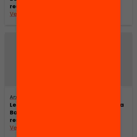
resultats electorals (part 2)
Veure’n més
Arxiu
Les eleccions legislatives i municipals a
Barcelona 1810-1986. Context polític i
resultats electorals (part 3)
Veure’n més