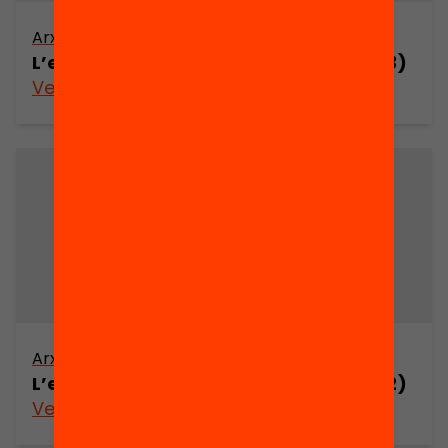
Arxiu
L’escoltisme català (1911-1978) (part 3)
Veure’n més
Arxiu
L’escoltisme català (1911-1978) (part 2)
Veure’n més