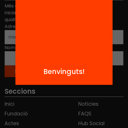
Més de 40.000 persones ja han triat Equitat. Rep
iniciatives, propostes i projectes per millorar la
qualitat de l'educació a Catalunya.
Adreça electrònica
*
Nom
*
Benvinguts!
Seccions
Inici
Notícies
Fundació
FAQS
Actes
Hub Social