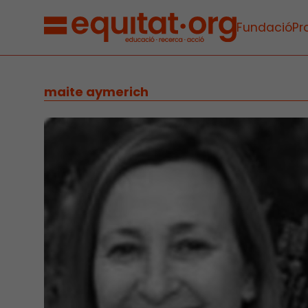
Fundació
Pr
maite aymerich