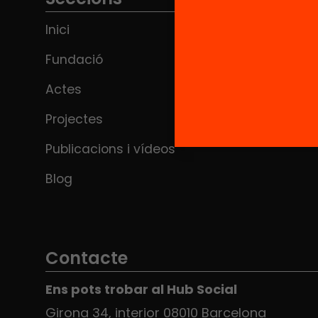
indicar que “caldrà revisar els criteris
Inici
d’avaluació […]
Fundació
Actes
Projectes
Publicacions i vídeos
Blog
Contacte
Ens pots trobar al Hub Social
Girona 34, interior 08010 Barcelona