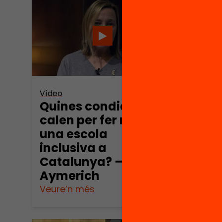
Vídeo
Vídeo
Quines condicions
Diver
calen per fer realitat
inclu
una escola
com 
inclusiva a
l’ate
Catalunya? – Maite
dive
Aymerich
Veure’n més
Veure