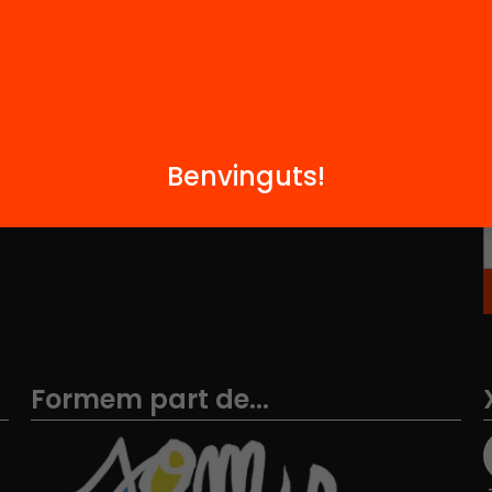
M
Notícies
i
FAQS
q
Hub Social
Benvinguts!
Contacte
Formem part de...