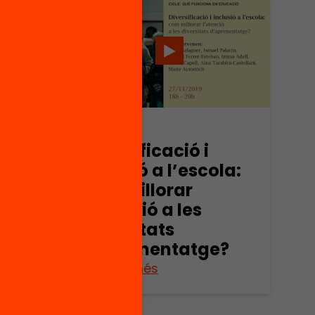
Vídeo
re a
Diversificació i
itat
inclusió a l’escola:
ó per
com millorar
l’atenció a les
diversitats
d’aprenentatge?
Veure’n més