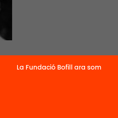
6
3
La Fundació Bofill ara som
Publicacions i vídeos
Actes
 relacionats