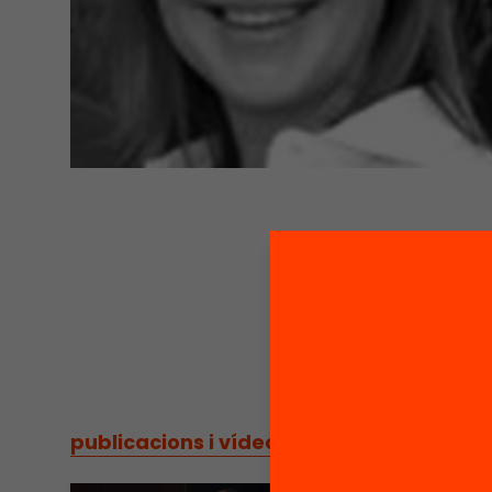
publicacions i vídeos
/
publicacions i vídeos