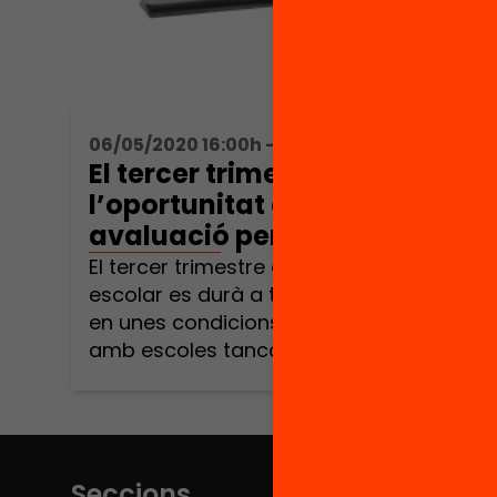
06/05/2020 16:00h - 17:00h
El tercer trimestre a casa:
l’oportunitat d’una
avaluació per aprendre
El tercer trimestre d’aquest curs
escolar es durà a terme íntegrament
en unes condicions extraordinàries:
amb escoles tancades i alumnes i
professors a casa. Això obliga a
replantejar les estratègies docents,
també en allò que fa referència a
l’avaluació de l’alumnat. Des del
Departament d’Educació, ja es va
Seccions