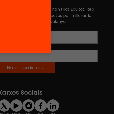
és de 40.000 persones ja han triat Equitat. Rep
niciatives, propostes i projectes per millorar la
ualitat de l'educació a Catalunya.
Adreça electrònica
*
Nom
*
Xarxes Socials