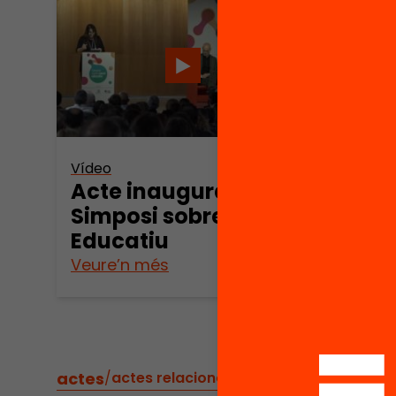
Vídeo
Vídeo
Acte inaugural del
Simp
Simposi sobre Canvi
educ
Educatiu
Sess
Veure’n més
Veure
actes
/
actes relacionats