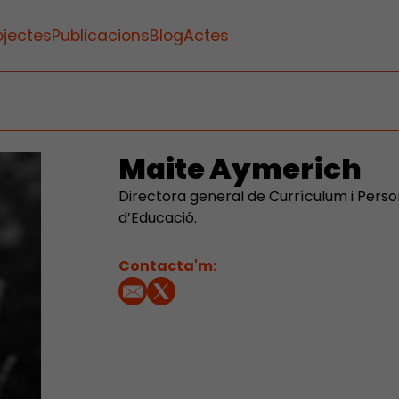
ojectes
Publicacions
Blog
Actes
Maite Aymerich
Directora general de Currículum i Pers
d’Educació.
Contacta'm: