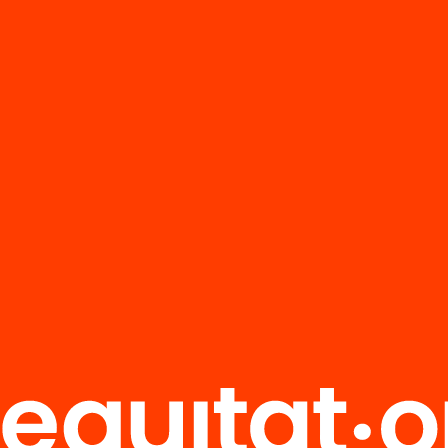
osi sobre canvi
atiu. 23/11/16.
ió del matí
’n més