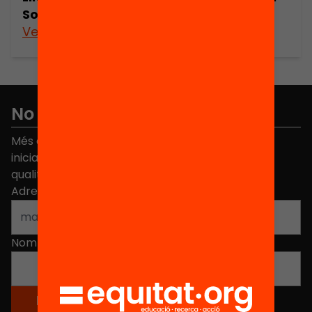
Sociologia
Veure’n més
No et perdis res
Més de 40.000 persones ja han triat Equitat. Rep
iniciatives, propostes i projectes per millorar la
qualitat de l'educació a Catalunya.
Adreça electrònica
*
Nom
*