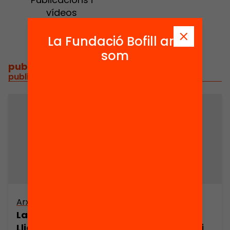
vídeos
La Fundació Bofill ara
som
publicacions i vídeos
/
publicacions i vídeos relacionats
Arxiu
La demanda empresarial de
Llicenciats/des en Ciències Polítiques i