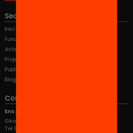
Seccions
Inici
Notícies
Fundació
FAQS
Actes
Hub Social
Projectes
Contacte
Publicacions i vídeos
Blog
Contacte
Ens pots trobar al Hub Social
Girona 34, interior 08010 Barcelona
Tel 934 588 700