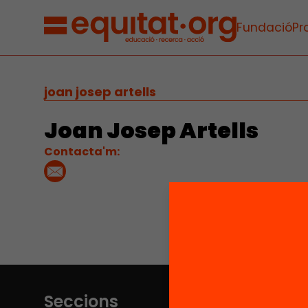
Fundació
Pr
joan josep artells
Joan Josep Artells
Contacta'm:
Seccions