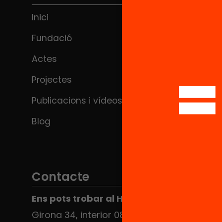
Inici
Fundació
Actes
Projectes
Publicacions i vídeos
Blog
Contacte
Ens pots trobar al Hub Social
Girona 34, interior 08010 Barcelona