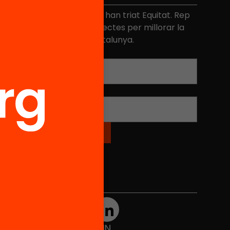
és de 40.000 persones ja han triat Equitat. Rep
niciatives, propostes i projectes per millorar la
ualitat de l'educació a Catalunya.
Adreça electrònica
*
Nom
*
Xarxes Socials
TWT
YTB
IG
FB
IN