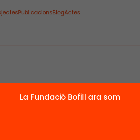
ojectes
Publicacions
Blog
Actes
La Fundació Bofill ara som