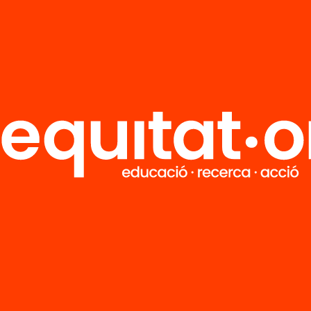
M
Notícies
i
FAQS
q
Hub Social
Contacte
Formem part de...