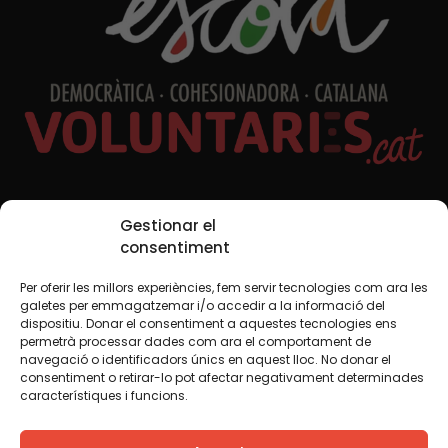
Xarxes Socials
Gestionar el
consentiment
Per oferir les millors experiències, fem servir tecnologies com ara les
TWT
YTB
IG
FB
IN
galetes per emmagatzemar i/o accedir a la informació del
dispositiu. Donar el consentiment a aquestes tecnologies ens
permetrà processar dades com ara el comportament de
navegació o identificadors únics en aquest lloc. No donar el
consentiment o retirar-lo pot afectar negativament determinades
Avís legal
Política de cookies
característiques i funcions.
Creiem que el coneixement s’ha de compartir. Per això