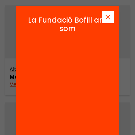
La Fundació Bofill ara
som
Altres arxius
Mapa cultural de Sabadell (part 8)
Veure’n més