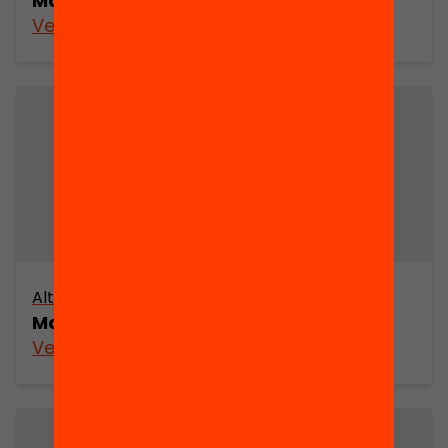
Mapa cultural de Sabadell (part 6)
Veure’n més
Altres arxius
Mapa cultural de Sabadell (part 5)
Veure’n més