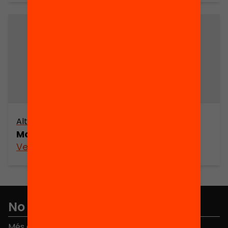
Altres arxius
Mapa cultural de Sabadell (part 1)
Veure’n més
No et perdis res
Més de 40.000 persones ja han triat Equitat. Rep