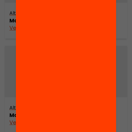
Altres arxius
Mapa cultural de Sabadell (part 3)
Veure’n més
Altres arxius
Mapa cultural de Sabadell (part 2)
Veure’n més