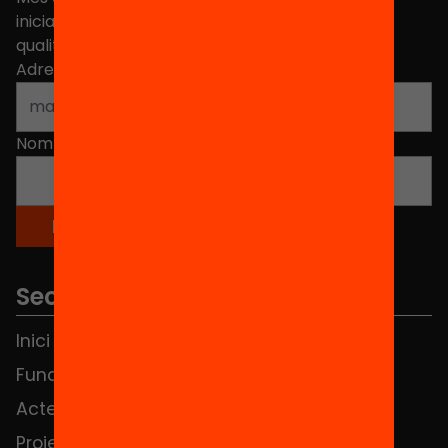
iniciatives, propostes i projectes per millorar la
qualitat de l'educació a Catalunya.
Adreça electrònica
*
Nom
*
Seccions
Inici
Notícies
Fundació
FAQS
Actes
Hub Social
Projectes
Contacte