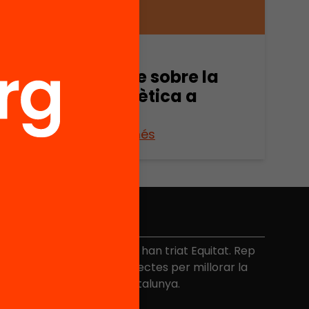
Publicació
Informe sobre la
banca ètica a
Europa
Veure’n més
No et perdis res
és de 40.000 persones ja han triat Equitat. Rep
niciatives, propostes i projectes per millorar la
ualitat de l'educació a Catalunya.
Adreça electrònica
*