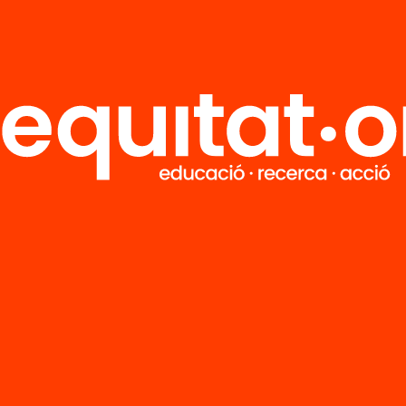
’n més
Veure’n més
M
Notícies
i
FAQS
q