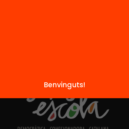
Hub Social
Contacte
Formem part de...
Benvinguts!