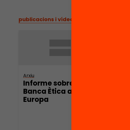
publicacions i vídeos
/
publicacions i vídeos
Arxiu
Arxiu
Informe sobre la
Prec
Banca Ètica a
banc
Europa
Cat