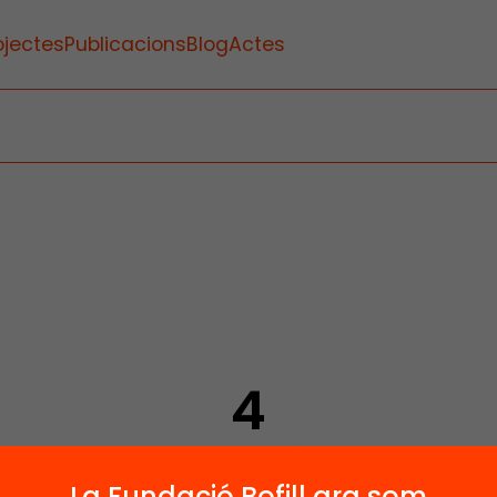
ojectes
Publicacions
Blog
Actes
4
Publicacions i vídeos
La Fundació Bofill ara som