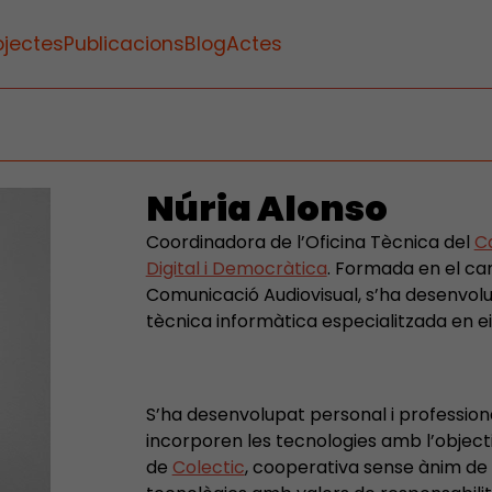
ojectes
Publicacions
Blog
Actes
Núria Alonso
Coordinadora de l’Oficina Tècnica del
C
Digital i Democràtica
. Formada en el cam
Comunicació Audiovisual, s’ha desenvo
tècnica informàtica especialitzada en ein
S’ha desenvolupat personal i professio
incorporen les tecnologies amb l’objecti
de
Colectic
, cooperativa sense ànim de