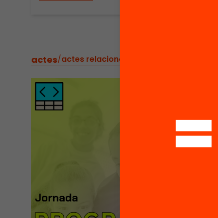
actes
/
actes relacionats