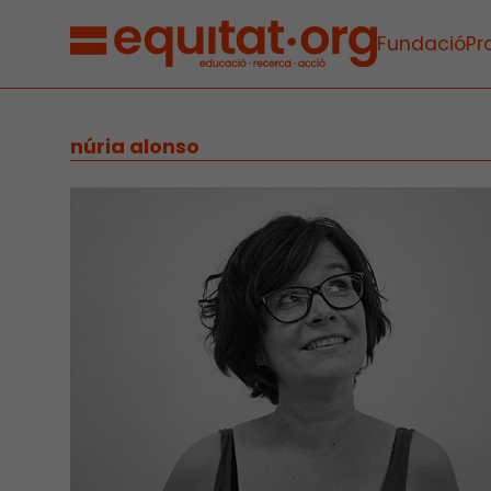
Fundació
Pr
núria alonso