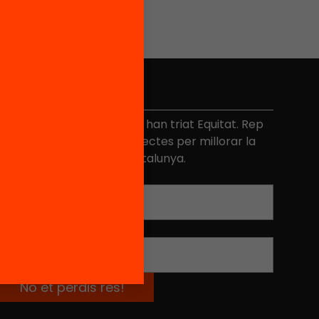
No et perdis res
és de 40.000 persones ja han triat Equitat. Rep
niciatives, propostes i projectes per millorar la
ualitat de l'educació a Catalunya.
Adreça electrònica
*
Nom
*