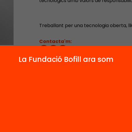
tecnològics amb valors de responsabilita
Treballant per una tecnologia oberta, lliu
Contacta'm:
La Fundació Bofill ara som
1
1
Publicacions i vídeos
Actes
 relacionats