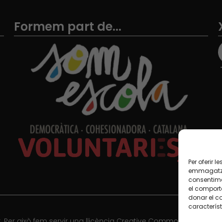
Formem part de...
Per oferir 
emmagatzem
consentime
el comport
donar el c
característ
 Per això fem servir una llicència Creative Commons, llevat qu