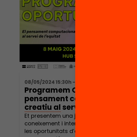
08/05/2024 15:30h - 19:30h
Programem Oportunitats! El
pensament computacional
creatiu al servei de l’equitat
Et presentem una jornada de
coneixement i intercanvi per promoure
les oportunitats d’aprenentatge de la