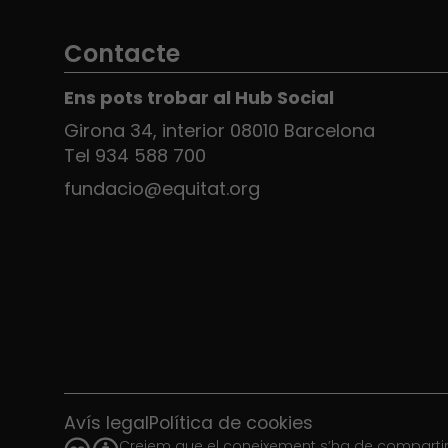
Contacte
Ens pots trobar al Hub Social
Girona 34, interior 08010 Barcelona
Tel 934 588 700
fundacio@equitat.org
Avís legal
Política de cookies
Creiem que el coneixement s’ha de compartir.