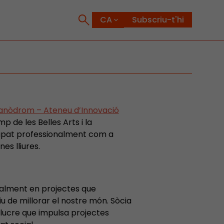
Subscriu-t'hi
anòdrom – Ateneu d’Innovació
p de les Belles Arts i la
lupat professionalment com a
es lliures.
nalment en projectes que
u de millorar el nostre món. Sòcia
 lucre que impulsa projectes