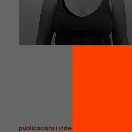
publicacions i vídeos
/
publicacions i vídeos