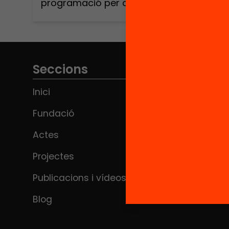
programació per a tots els infants. Un
espai on desfarem mites sobre el
Pensament Computacional i la
programació, descobrirem la relació
que té amb la creativitat, l’esperit crític
i la igualtat d’oportunitats i aprendrem
Seccions
com dur-ho a la pràctica
Inici
amb l’experiència de […]
Fundació
Actes
Projectes
Publicacions i vídeos
Blog