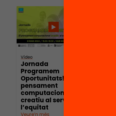
Vídeo
Jornada
Programem
Oportunitats! El
pensament
computacional
creatiu al servei de
l’equitat
Veure’n més