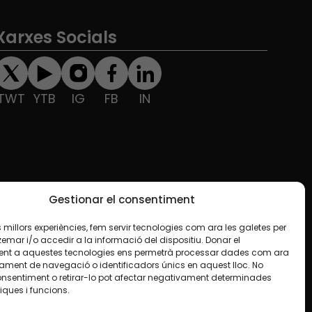
Xarxes Socials
TWT
YTB
IG
FB
IN
Gestionar el consentiment
les millors experiències, fem servir tecnologies com ara les galetes per
ar i/o accedir a la informació del dispositiu. Donar el
nt a aquestes tecnologies ens permetrà processar dades com ara
ament de navegació o identificadors únics en aquest lloc. No
onsentiment o retirar-lo pot afectar negativament determinades
iques i funcions.
e en algun material indiquem el contrari. Us animem