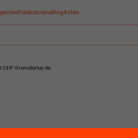
ojectes
Publicacions
Blog
Actes
l CEIP Granullarius de