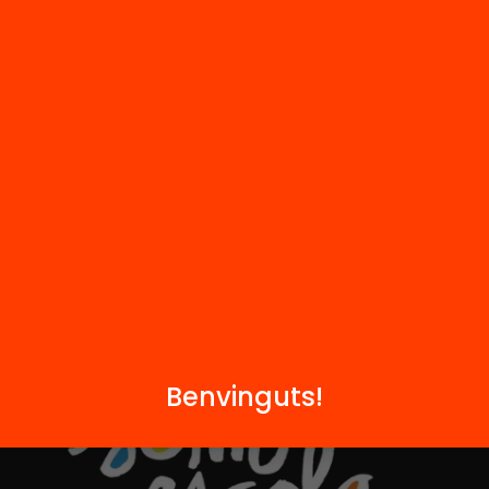
Notícies
i
FAQS
q
Hub Social
Contacte
Formem part de...
Benvinguts!