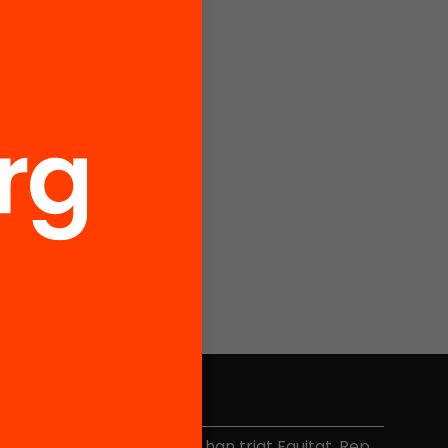
No et perdis res
és de 40.000 persones ja han triat Equitat. Rep