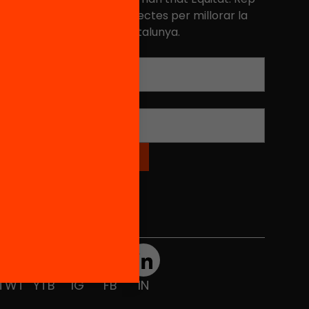
niciatives, propostes i projectes per millorar la
ualitat de l'educació a Catalunya.
Adreça electrònica
*
Nom
*
Xarxes Socials
TWT
YTB
IG
FB
IN