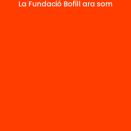
1
La Fundació Bofill ara som
Publicacions i vídeos
 relacionats