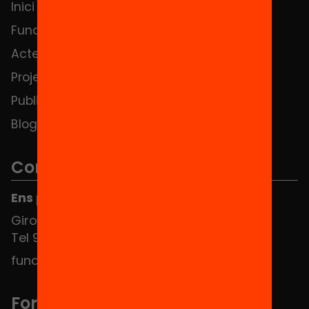
Inici
Notícies
Fundació
FAQS
Actes
Hub Social
Projectes
Contacte
Publicacions i vídeos
Blog
Contacte
Ens pots trobar al Hub Social
Girona 34, interior 08010 Barcelona
Tel 934 588 700
fundacio@equitat.org
Formem part de...