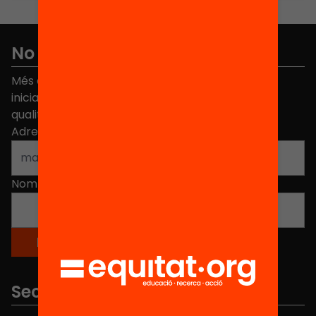
No et perdis res
Més de 40.000 persones ja han triat Equitat. Rep
iniciatives, propostes i projectes per millorar la
qualitat de l'educació a Catalunya.
Adreça electrònica
*
Nom
*
Seccions