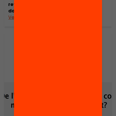
reflexió: com millorar la pràctica
docent? (vídeo del seminari web)
Veure’n més