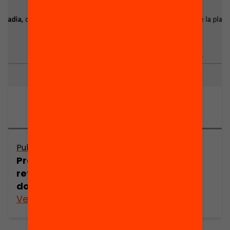
Publicació
Presentació: De l’experiència a la
reflexió: com millorar la pràctica
docent? Núria Alart
Veure’n més