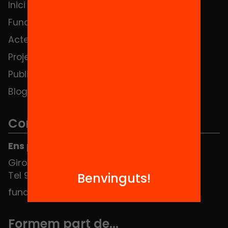
Inici
Notícies
Fundació
FAQS
Actes
Hub Social
Projectes
Contacte
Publicacions i vídeos
Blog
Contacte
Ens pots trobar al Hub Social
Girona 34, interior 08010 Barcelona
Tel 934 588 700
Benvinguts!
fundacio@equitat.org
Formem part de...