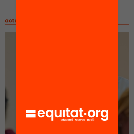
actes
/
actes relacionats