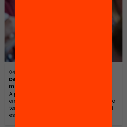
04/09/2015 16:00h - 17:00h
De l’experiència a la reflexió: com
millorar la pràctica docent?
A partir de les reflexions de Doug Lemov
en l’últim Debats d’Educació sobre que cal
tenir en compte perquè tot docent pugui
esdevenir un docent excel·lent us
convidem a aquest webinar en que