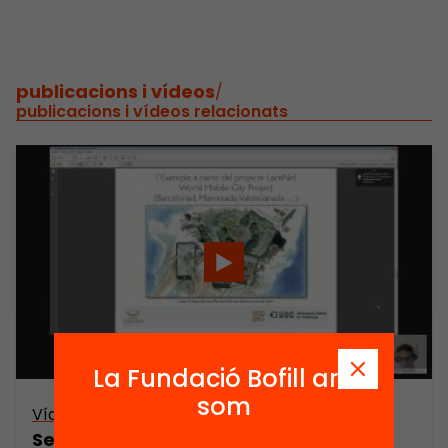
publicacions i vídeos
/
publicacions i vídeos relacionats
La Fundació Bofill ara
som
Vídeo
Seminari web: De l’experiència a la