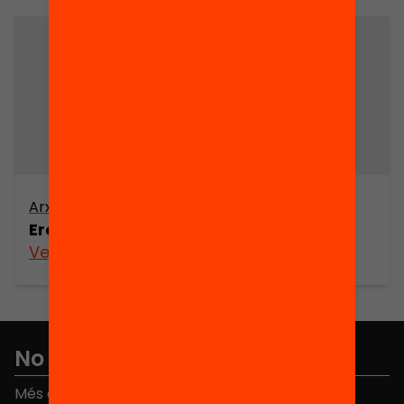
Arxiu
Eros i els seus rostres enigmàtics
Veure’n més
No et perdis res
Més de 40.000 persones ja han triat Equitat. Rep