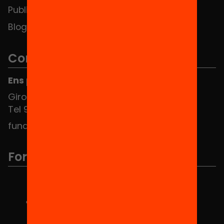
Publicacions i vídeos
Blog
Contacte
Ens pots trobar al Hub Social
Girona 34, interior 08010 Barcelona
Tel 934 588 700
fundacio@equitat.org
Formem part de...