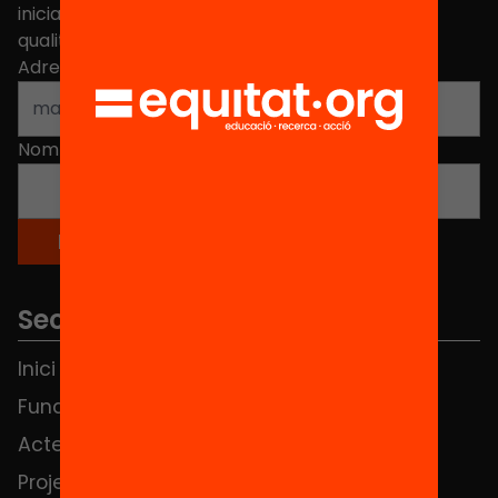
iniciatives, propostes i projectes per millorar la
qualitat de l'educació a Catalunya.
Adreça electrònica
*
Nom
*
Seccions
Inici
Notícies
Fundació
FAQS
Actes
Hub Social
Projectes
Contacte