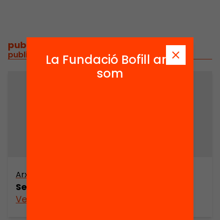
publicacions i vídeos
/
publicacions i vídeos relacionats
La Fundació Bofill ara
som
Arxiu
Sexualitat i valors
Veure’n més