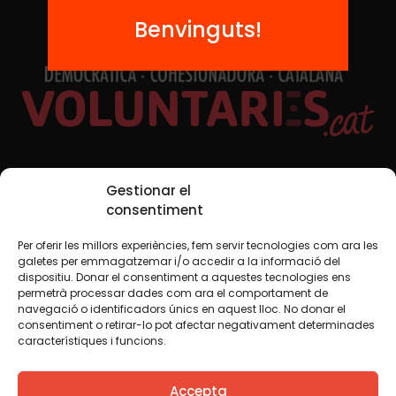
Benvinguts!
Xarxes Socials
Gestionar el
consentiment
Per oferir les millors experiències, fem servir tecnologies com ara les
TWT
YTB
IG
FB
IN
galetes per emmagatzemar i/o accedir a la informació del
dispositiu. Donar el consentiment a aquestes tecnologies ens
permetrà processar dades com ara el comportament de
navegació o identificadors únics en aquest lloc. No donar el
consentiment o retirar-lo pot afectar negativament determinades
Avís legal
Política de cookies
característiques i funcions.
Creiem que el coneixement s’ha de compartir. Per això
Accepta
fem servir una llicència Creative Commons, llevat que en