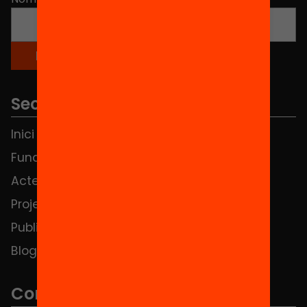
Seccions
Inici
Notícies
Fundació
FAQS
Actes
Hub Social
Projectes
Contacte
Publicacions i vídeos
Blog
Contacte