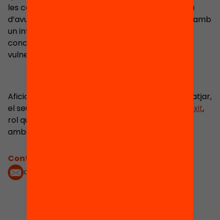
les coses i els seus interessos van canviant. A dia
d’avui afirma que vol dedicar-se a les persones, amb
un interès especial per aquelles més joves i,
concretament, en les que formen part de grups
vulnerables o en risc d’exclusió.
Aficionat al cinema, la fotografia, el disseny i a viatjar,
el seu repte actual es dinamitzar el
projecte Lecxit
,
rol que, evidentment, afronta amb curiositat i
ambició.
Contacta'm:
apotel@fbofill.cat