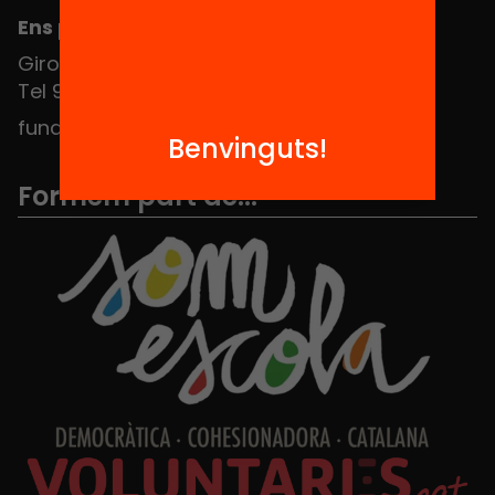
Ens pots trobar al Hub Social
Girona 34, interior 08010 Barcelona
Tel 934 588 700
fundacio@equitat.org
Benvinguts!
Formem part de...