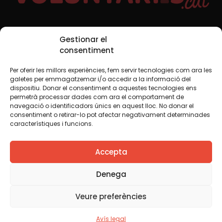
Xarxes Socials
Gestionar el
consentiment
Per oferir les millors experiències, fem servir tecnologies com ara les
TWT
YTB
IG
FB
IN
galetes per emmagatzemar i/o accedir a la informació del
dispositiu. Donar el consentiment a aquestes tecnologies ens
permetrà processar dades com ara el comportament de
navegació o identificadors únics en aquest lloc. No donar el
consentiment o retirar-lo pot afectar negativament determinades
Avís legal
Política de cookies
característiques i funcions.
Creiem que el coneixement s’ha de compartir. Per això
Accepta
fem servir una llicència Creative Commons, llevat que en
algun material indiquem el contrari. Us animem a copiar,
redistribuir, remesclar o transformar i crear els continguts
Denega
propis d’aquest web, per a qualsevol finalitat, inclosa la
comercial. Només us demanem que reconegueu
Veure preferències
l’autoria de la creació original.
Avís legal