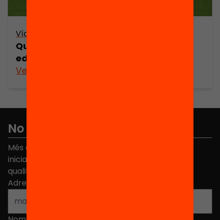
Vídeo
Què és LECXIT? Lectura per a l’èxit
educatiu
Veure’n més
No et perdis res
Més de 40.000 persones ja han triat Equitat. Rep
iniciatives, propostes i projectes per millorar la
qualitat de l'educació a Catalunya.
Adreça electrònica
*
Nom
*