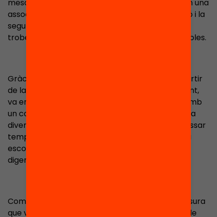
mesos a l’Ile Maurice per iniciar un voluntariat en una
associació que vetlla per l’educació, la protecció i la
seguretat d’infants i joves adolescents que es
troben en risc d’exclusió o en situacions vulnerables.
Gràcies a aquesta experiència, va aconseguir sortir
de la seva zona de confort i créixer personalment,
va entaular i consolidar vincles amb persones amb
un context social i cultural molt diferent al seu, va
divertir-se com mai ho havia fet, va apreciar passar
temps amb persones molt més joves que ell i va
escoltar històries tan divertides com difícils de
digerir.
Com pot apreciar-se, és una persona que a mesura
que viu experiències, observa com la seva visió de