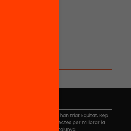
No et perdis res
és de 40.000 persones ja han triat Equitat. Rep
niciatives, propostes i projectes per millorar la
ualitat de l'educació a Catalunya.