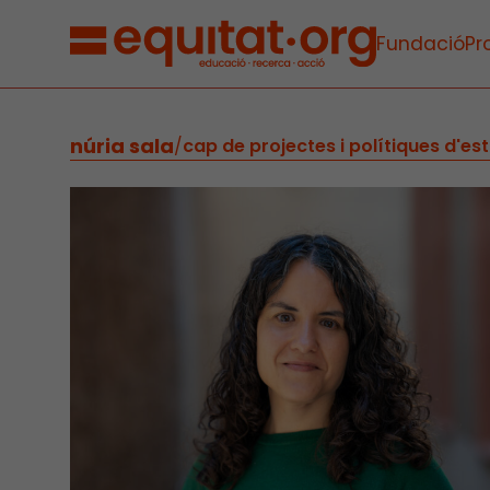
Fundació
Pr
núria sala
/
cap de projectes i polítiques d'es