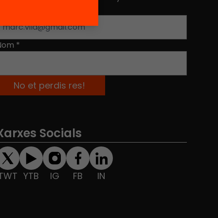
Adreça electrònica
*
Nom
*
Xarxes Socials
TWT
YTB
IG
FB
IN