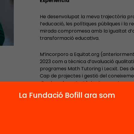
Experiència
He desenvolupat la meva trajectòria pro
l’educació, les polítiques públiques i la
mirada compromesa amb la igualtat d’opor
transformació educativa.
M’incorporo a Equitat.org (anteriorment
2023 com a tècnica d’avaluació qualitati
programes Math Tutoring i Lecxit. Des d
Cap de projectes i gestió del coneixemen
d’on impulso estratègies i propostes per
adolescents tinguin accés a oportunitats
La Fundació Bofill ara som
tot l’any i, especialment, durant els meso
He treballat com a consultora a D-CAS, 
públiques, investigació en cièncie social
en l’àmbit de la infància i l’educació. T