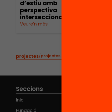
d’estiu amb
perspectiva
interseccional
Veure’n més
Veure
projectes
/
projectes relacionats
Seccions
Inici
Fundació