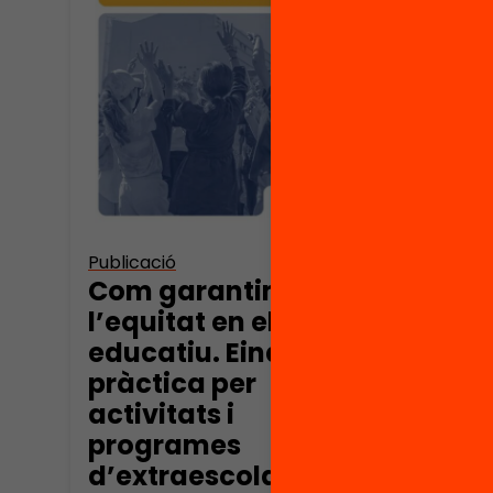
Vídeo
Quin
impl
tenir
soci
un e
Publicació
Com garantim
l’equitat en el lleure
educatiu. Eina
pràctica per
activitats i
programes
d’extraescolars i