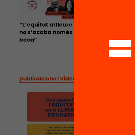
“L’equitat al lleure educatiu
no s’acaba només amb una
beca”
publicacions i vídeos
/
publicacions i vídeos