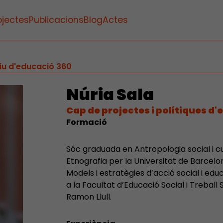
ojectes
Publicacions
Blog
Actes
tiu d'educació 360
Núria Sala
Cap de projectes i polítiques d'
Formació
Sóc graduada en Antropologia social i cu
Etnografia per la Universitat de Barcel
Models i estratègies d’acció social i educ
a la Facultat d’Educació Social i Treball
Ramon Llull.