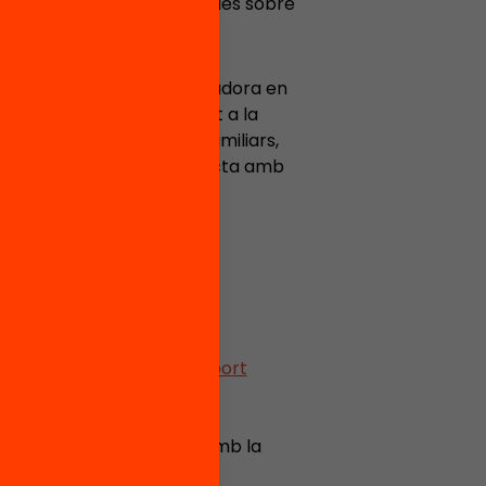
és, centrant-me en recerques sobre
 socioeducatiu.
de setze anys com a educadora en
 educatius: des del suport a la
cació no formal i espais familiars,
rsa en la intervenció directa amb
cipat:
th Tutoring i Lecxit de
Suport
 estiu enriquit
, iniciativa amb la