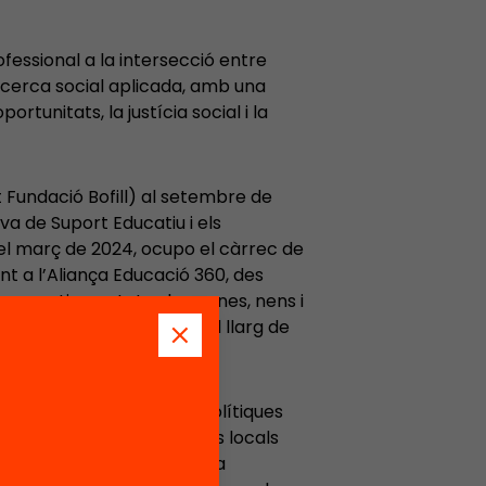
fessional a la intersecció entre
 recerca social aplicada, amb una
tunitats, la justícia social i la
 Fundació Bofill) al setembre de
va de Suport Educatiu i els
el març de 2024, ocupo el càrrec de
t a l’Aliança Educació 360, des
 garantir que totes les nenes, nens i
 educatives foraescola al llarg de
s d’estiu.
realitzant avaluació de polítiques
s i suport a administracions locals
ambé he estat investigadora