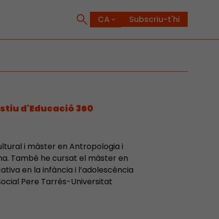
Subscriu-t'hi
estiu d'Educació 360
ltural i màster en Antropologia i
ona. També he cursat el màster en
ativa en la infància i l’adolescència
 Social Pere Tarrés-Universitat