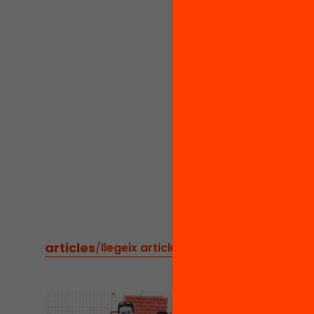
articles
/
llegeix articles relacionats
BLOG