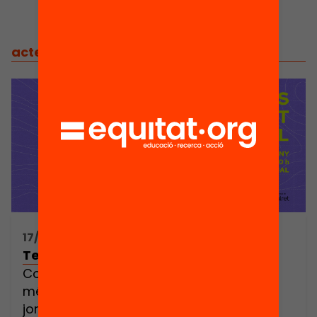
actes
/
actes relacionats
17/06/2025 11:00h - 13:30h
Territoris d’Equitat Digital
Com liderem una transformació digital
més justa des dels municipis? Aquesta
jornada és una crida a l’acció per