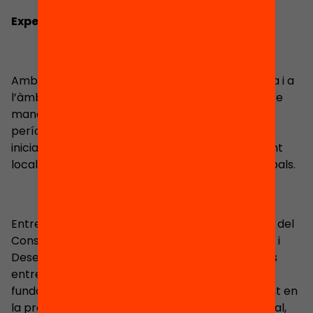
Experiència
Amb una trajectòria vinculada a la gestió pública i a
l’àmbit local, va ser alcalde d’Alella durant quatre
mandats consecutius, entre els anys 2003 i 2019,
període durant el qual vA impulsar diverses
iniciatives relacionades amb el desenvolupament
local, la innovació i la millora dels serveis municipals.
Entre altres responsabilitats, ha estat president del
Consell Sectorial d’Estudis Universitaris, Recerca i
Desenvolupament de la Fundació Tecnocampus
entre 2009 i 2011), i vicepresident de la mateixa
fundació entre 2011 i 2015, participant activament en
la promoció de la col·laboració entre el món local,