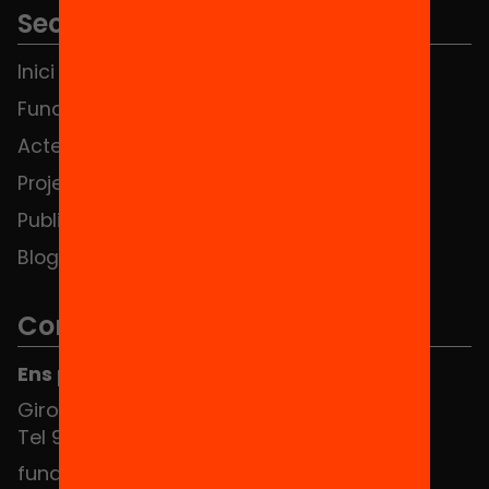
Seccions
Inici
Notícies
Fundació
FAQS
Actes
Hub Social
Projectes
Contacte
Publicacions i vídeos
Blog
Contacte
Ens pots trobar al Hub Social
Girona 34, interior 08010 Barcelona
Tel 934 588 700
fundacio@equitat.org