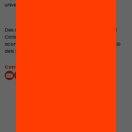
universitari i empresarial.
Des del 2019 exerceix com a director general del
Consorci Localret, des d’on treballen per
acompanyar els ajuntaments en la transformació
dels seus pobles i ciutats en municipis digitals.
Contacta'm:
1
Actes