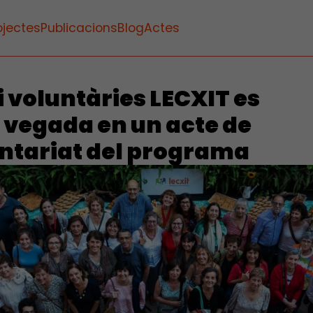
ojectes
Publicacions
Blog
Actes
i voluntàries LECXIT es
 vegada en un acte de
ntariat del programa