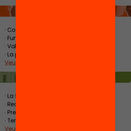
LA FUNDACIÓ
· Com ens definim
· Funcionament i manera d’actuar
· Valors i característiques
· La prevalença de l’esperit fundacional
Veure més
ACTUALITAT
· La focalització en l’educació
· Recerca que es du a terme
· Presentem l’àrea de programes
· Temes abordats actualment
Veure més