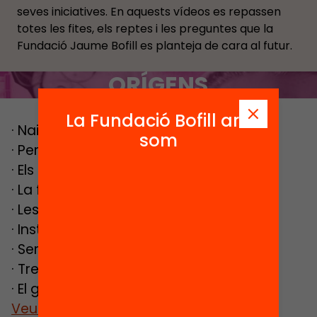
seves iniciatives. En aquests vídeos es repassen
totes les fites, els reptes i les preguntes que la
Fundació Jaume Bofill es planteja de cara al futur.
ORÍGENS
La Fundació Bofill ara
· Naixement de la fundació
som
· Per què el nom de Jaume Bofill?
· Els fundadors
· La fundació durant la dictadura
· Les primeres activitats
· Institut Pacis
· Serveis de Cultura Popular
· Tres fundacions en una
· El govern de l’entitat
Veure més