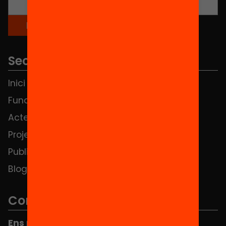
Seccions
Inici
Notícies
Fundació
FAQS
Actes
Hub Social
Projectes
Contacte
Publicacions i vídeos
Blog
Contacte
Ens pots trobar al Hub Social