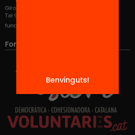
Girona 34, interior 08010 Barcelona
Tel 934 588 700
fundacio@equitat.org
Formem part de...
Benvinguts!