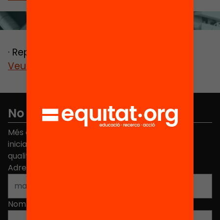
FUTUR
· Reptes de futur, cap a on anem?
Veure més
No et perdis res
Més de 40.000 persones ja han triat Equitat. Rep
iniciatives, propostes i projectes per millorar la
qualitat de l'educació a Catalunya.
Adreça electrònica
*
Nom
*