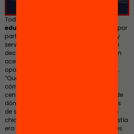
Todo ello revierte en la
orientación
educativa
que se ofrece a los jóvenes por
parte de los institutos y otros recursos y
servicios de los municipios, un elemento
decisivo para que estos jóvenes puedan
acercarse a los programas de nuevas
oportunidades y terminar vinculándose.
“Que puedan venir depende mucho de
cómo se les explique que tienen estos
centros de nuevas oportunidades, desde
dónde se les acompañe en los institutos
de secundaria. El otro día me decía una
chica: ‘Yo pensaba que lo único que existía
era tener la ESO, y después de tres veces