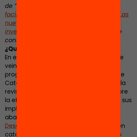
de “Investigación y ¡acción!”
:
¿Cómo
facilitamos el retorno a la educación? Las
nuevas oportunidades a la luz de la
investigación
. ¡No te pierdas el resto de
contenidos!
¿Quieres saber más?
En el marco de un seminario con más de
veinte profesionales y responsables de
programas de nuevas oportunidades de
Cataluña, debatimos los resultados de la
revisión de evidencias internacional sobre
la efectividad de estos programas y de sus
implicaciones en la acción contra el
abandono educativo en Cataluña.
Descárgate la relatoría del seminario
(en
catalán) y recupera la principales ideas