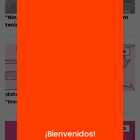
“Ningú vol fracassar, però no tothom sap com
tenir èxit”
BLOG
¡Estamos de estreno! Te presentamos
“Investigación y ¡acción!”
BLOG
¡Bienvenidos!