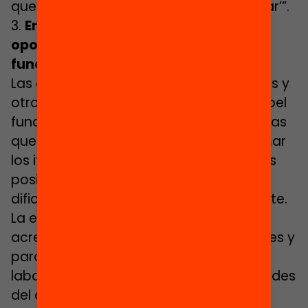
que no me la he sacado, llego a El Llindar’”.
3.
Empresas y programas de nuevas
oportunidades: una alianza
fundamental
Las evidencias indican que las empresas y
otros ocupadores locales tienen un papel
fundamental en el éxito de los programas
que tienen por objetivo ayudar a retomar
los itinerarios educativos y a mejorar las
posibilidades de los jóvenes con
dificultades para insertarse laboralmente.
La empresa es clave para validar las
acreditaciones formativas de los jóvenes y
para configurar itinerarios formativos y
laborales conectados con las necesidades
del entorno. Para Gasch, los centros de