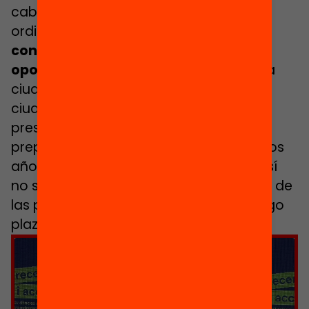
cabo acciones para que los centros
ordinarios y otros recursos educativos
conozcan los centros de nuevas
oportunidades
. “Muchos recursos de la
ciudad, de la comarca y de algunas
ciudades próximas ya nos tienen
presentes, y los jóvenes ya llegan
preparados, pero nos ha llevado muchos
años poder construir todo esto. Algo así
no se hace únicamente en el momento de
las preinscripciones. Es un trabajo a largo
plazo”.
Haz clic para aceptar cookies de
marketing y permitir este contenido