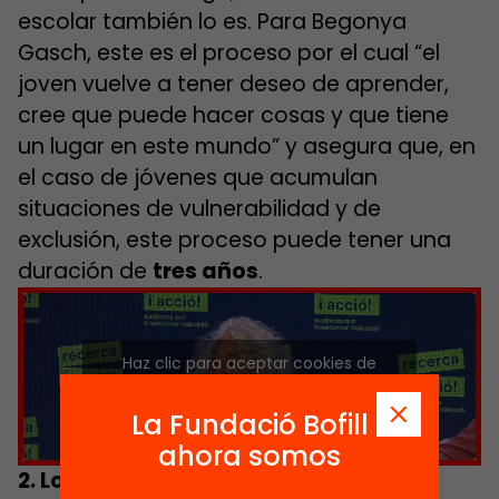
escolar también lo es. Para Begonya
Gasch, este es el proceso por el cual “el
joven vuelve a tener deseo de aprender,
cree que puede hacer cosas y que tiene
un lugar en este mundo” y asegura que, en
el caso de jóvenes que acumulan
situaciones de vulnerabilidad y de
exclusión, este proceso puede tener una
duración de
tres años
.
Haz clic para aceptar cookies de
marketing y permitir este contenido
La Fundació Bofill
ahora somos
2. Los programas de nuevas