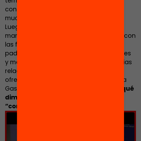
terrible por no saber qué pueden hacer
con sus hijos y por la acumulación de
muchas situaciones de vulnerabilidad”.
Luego, durante el curso, afirman que
mantienen una
relación muy próxima
con
las familias y que ofrecen un taller de
padres para que entre los propios padres
y madres puedan compartir las angustias
relacionadas con sus hijos e hijas, y
ofrecerse apoyo mutuo. A la vez, explica
Gasch, también hay que identificar
en qué
dimensiones de trabajo con el joven
“conviene no contar con la familia”
.
Haz clic para aceptar cookies de
marketing y permitir este contenido