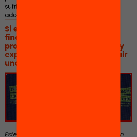
sufrimiento que les depositen estos
adolescentes y estos jóvenes”.
Si existe una intervención bien
financiada y se atrae a
profesionales con trayectoria y
experiencia, se puede conseguir
una intervención de éxito.
Haz clic para aceptar cookies de
marketing y permitir este contenido
Este artículo pertenece al primer boletín