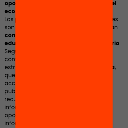
oportunidades deben formar parte del
ecosistema educativo del territorio
Los programas de nuevas oportunidades
son más efectivos cuando se desarrollan
con la complicidad de otros agentes
educativos y comunitarios del territorio
.
Según Gasch, hay que conseguir esta
complicidad, en primer lugar, gracias a
estrategias de
gran política educativa
,
que pueden acabar concretándose en
acciones muy específicas, como la
publicación de la información de los
recursos educativos existentes: “la
información de los centros de nuevas
oportunidades no puede ser la última
información que salga y que lo haga