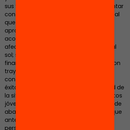
sus vidas. Según Paniagua, hay que contar
con “un personal cualificado, un personal
que pueda llevar a cabo esta
aproximación social, humana, de
acompañamiento; crear un clima
afectivo”, y continúa: “no es un brindis al
sol; si existe una intervención bien
financiada y se atrae a profesionales con
trayectoria y experiencia, es posible
conseguir este tipo de intervención de
éxito”. En opinión de Gasch, la gravedad de
la situación en la que se encuentran estos
jóvenes, que proceden de trayectorias de
abandono, requiere de “profesionales que
ante todo estén preparados como
personas para hacerse cargo del