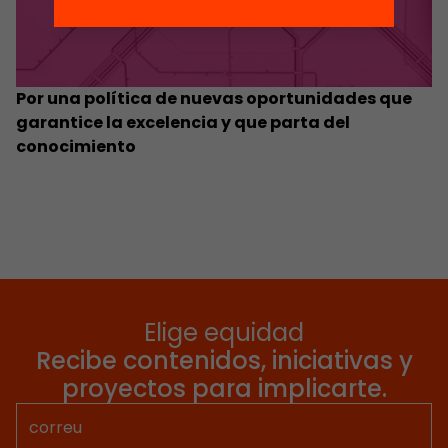
Por una política de nuevas oportunidades que
garantice la excelencia y que parta del
conocimiento
Elige equidad
Recibe contenidos, iniciativas y
proyectos para implicarte.