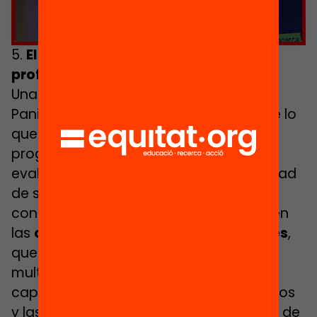
5.
El perfil y la experiencia de los
profesionales es clave
Una de las conclusiones que Alejandro
Paniagua destaca en su informe es que lo
que más explica el éxito de los distintos
programas de nuevas oportunidades
evaluados en todo el mundo es la calidad
de su implementación. ¿En qué se
concreta esta calidad? En gran parte, en
las
competencias de sus profesionales
,
que deben configurar equipos
multidisciplinares con unas fuertes
capacidades de acompañamiento de los
y las jóvenes en un momento complejo de