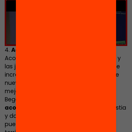
Haz clic para aceptar cookies de
marketing y permitir este contenido
4.
Acoger e involucrar a las familias
Acoger e involucrar a las familias de los y
las jóvenes es otro de los elementos que
incrementa el éxito de los programas de
nuevas oportunidades. ¿Cuáles son las
mejores estrategias para conseguirlo?
Begonya Gasch opina que “
la primera
acogida
es esencial; escuchar su angustia
y darles un buen lugar a las familias”,
puesto que “vienen con un sufrimiento