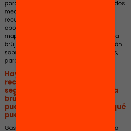
porque ya no quedan plazas en los grados
medios. Necesitaríamos un mapa de
recursos de escuelas de segundas
oportunidades. Y una brújula, no solo el
mapa. El mapa sitúa los recursos, pero la
brújula tiene que ver con esta orientación
sobre quién puede acudir a los recursos,
para hacer qué, etc.”
Hay que crear un mapa de
recursos de escuelas de
segundas oportunidades y una
brújula que nos indique quién
puede acudir a los recursos y qué
puede hacer en ellos.
Gasch recalca la importancia de llevar a