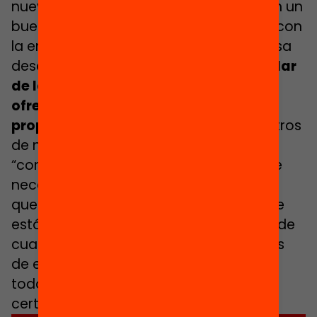
nuevas oportunidades de Cataluña son un
buen ejemplo de trabajo codo a codo con
la empresa. “Trabajamos con la empresa
desde el minuto cero.
El diseño curricular
de las formaciones que nosotros
ofrecemos lo construimos ya con la
propia empresa
”. Asegura que los centros
de nuevas oportunidades son
“complementarios de las empresas que
necesitan aprendices, unos aprendices
que tienen que estar cualificados” y que
están explorando ofrecer formaciones de
cualificación básica para nuevos nichos
de empleo para los que, hoy por hoy,
todavía no se han desarrollado
certificados de profesionalidad.