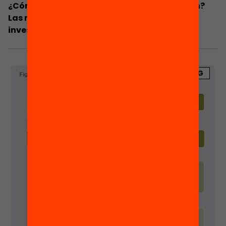
¿Cómo facilitamos el retorno a la educación?
Las nuevas oportunidades a la luz de la
investigación
BLOG